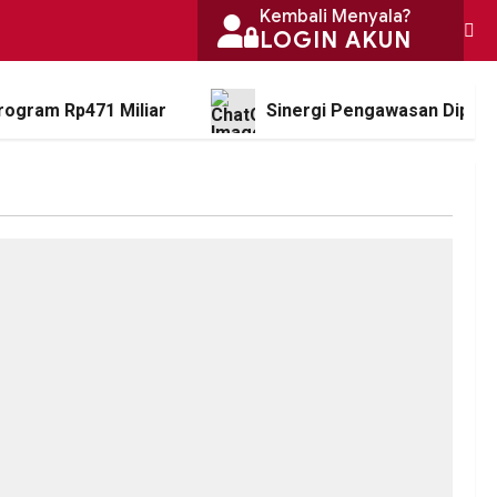
Kembali Menyala?
LOGIN AKUN
rogram Rp471 Miliar
Sinergi Pengawasan Diperk