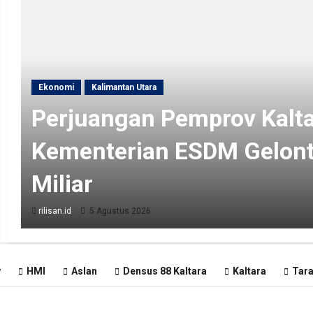
Ekonomi
Kalimantan Utara
Perjuangan Pemprov Kalta
Kementerian ESDM Gelon
Miliar
rilisan.id
5 Agustus 2026
y
HMI
Aslan
Densus 88 Kaltara
Kaltara
Tar