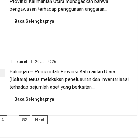
Provinsi Kalimantan Utara menegaskan bahwa
pengawasan terhadap penggunaan anggaran...
Read
Baca Selengkapnya
more
about
Sinergi
Pengawasan
Diperkuat,
BKAD Kaltara Pastikan Pengelolaan Aset Daerah
BKAD
Kaltara
Tertib dan Akuntabel
Dorong
Pengelolaan
rilisan.id
20 Juli 2026
APBD
Lebih
Bulungan – Pemerintah Provinsi Kalimantan Utara
Akuntabel
(Kaltara) terus melakukan penelusuran dan inventarisasi
terhadap sejumlah aset yang berkaitan...
Read
Baca Selengkapnya
more
about
BKAD
Kaltara
i
4
…
82
Next
Pastikan
Advertorial
Ekonomi
Kalimantan Utara
Pengelolaan
Aset
BKAD Kaltara Pastikan Pe
Daerah
Tertib