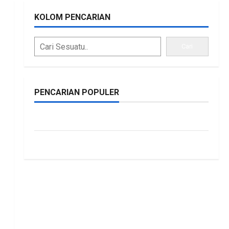
KOLOM PENCARIAN
Cari
PENCARIAN POPULER
bonus traffic
siti.kamariaa
kuat, BKAD Kaltara
 Lebih Akuntabel