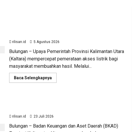
Perjuangan Pemprov Kaltara Berbuah Hasil,
Kementerian ESDM Gelontorkan Program Rp471
Miliar
rilisan.id
5 Agustus 2026
Bulungan – Upaya Pemerintah Provinsi Kalimantan Utara
(Kaltara) mempercepat pemerataan akses listrik bagi
masyarakat membuahkan hasil. Melalui...
Read
Baca Selengkapnya
more
Advertorial
Ekonomi
Kalimantan Utara
about
Perjuangan
Sinergi Pengawasan Diper
Pemprov
Kaltara
Sinergi Pengawasan Diperkuat, BKAD Kaltara Dorong
Berbuah
Hasil,
Dorong Pengelolaan APBD
Pengelolaan APBD Lebih Akuntabel
Kementerian
ESDM
rilisan.id
23 Juli 2026
Gelontorkan
rilisan.id
23 Juli 2026
Program
Bulungan – Badan Keuangan dan Aset Daerah (BKAD)
Rp471
Miliar