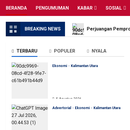
Skip
BERANDA
PENGUMUMAN
KABAR
SOSIAL
to
content
BREAKING NEWS
Perjuangan Pemprov
TERBARU
POPULER
NYALA
Ekonomi
Kalimantan Utara
Perjuangan Pemprov Kaltara
Berbuah Hasil, Kementerian
ESDM Gelontorkan Program
Rp471 Miliar
5 Agustus 2026
Advertorial
Ekonomi
Kalimantan Utara
Sinergi Pengawasan Diperkuat,
BKAD Kaltara Dorong
Pengelolaan APBD Lebih