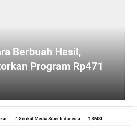
ra Berbuah Hasil,
torkan Program Rp471
akan
Serikat Media Siber Indonesia
SMSI