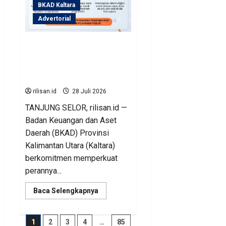
BKAD Kaltara
Advertorial
BKAD Kaltara Dorong
Kualitas Belanja APBD Guna
Sukseskan Program
Prioritas Gubernur
rilisan.id
28 Juli 2026
TANJUNG SELOR, rilisan.id —
Badan Keuangan dan Aset
Daerah (BKAD) Provinsi
Kalimantan Utara (Kaltara)
berkomitmen memperkuat
perannya...
Read
Baca Selengkapnya
more
about
BKAD
Kaltara
Paginasi
1
2
3
4
…
85
Dorong