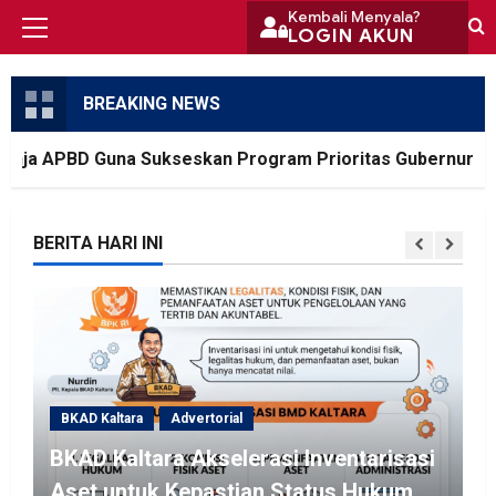
Skip
Kembali Menyala?
LOGIN AKUN
Primary
to
Menu
content
BREAKING NEWS
nja APBD Guna Sukseskan Program Prioritas Gubernur
BERITA HARI INI
BKAD Kaltara
Advertorial
BKAD Kaltara Akselerasi Inventarisasi
Aset untuk Kepastian Status Hukum