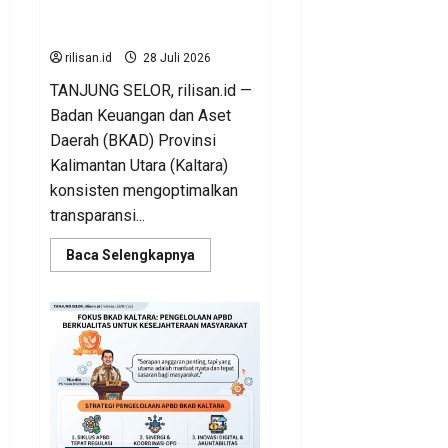
Digitalisasi untuk
Pengelolaan APBD
rilisan.id
28 Juli 2026
TANJUNG SELOR, rilisan.id —
Badan Keuangan dan Aset
Daerah (BKAD) Provinsi
Kalimantan Utara (Kaltara)
konsisten mengoptimalkan
transparansi...
Read
Baca Selengkapnya
more
about
BKAD
Kaltara
Andalkan
Pengawasan
Berlapis
dan
Digitalisasi
untuk
Pengelolaan
APBD