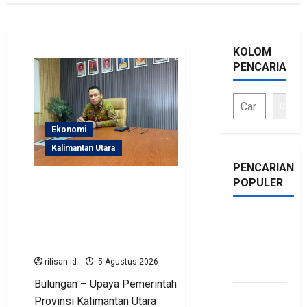
KOLOM
PENCARIAN
Cari
Ekonomi
Kalimantan Utara
PENCARIAN
POPULER
Perjuangan Pemprov
Kaltara Berbuah Hasil,
Kementerian ESDM
BKAD
Gelontorkan Program
Rp471 Miliar
BKAD
rilisan.id
5 Agustus 2026
Kaltara
Bulungan – Upaya Pemerintah
BKAD
Provinsi Kalimantan Utara