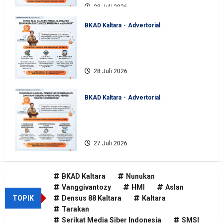
28 Juli 2026
BKAD Kaltara
Advertorial
BKAD Kaltara Dorong Kualitas
Belanja APBD Guna Sukseskan
Program Prioritas Gubernur
28 Juli 2026
BKAD Kaltara
Advertorial
Transparansi Jadi Kunci BKAD
Kaltara Jaga Kepercayaan Publik
dalam Pengelolaan APBD
27 Juli 2026
BKAD Kaltara
Nunukan
Vanggivantozy
HMI
Aslan
TOPIK
Densus 88 Kaltara
Kaltara
Tarakan
Serikat Media Siber Indonesia
SMSI