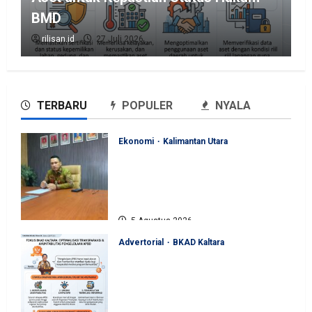
BMD
rilisan.id
27 Juli 2026
TERBARU
POPULER
NYALA
Ekonomi
Kalimantan Utara
Perjuangan Pemprov Kaltara
Berbuah Hasil, Kementerian
ESDM Gelontorkan Program
Rp471 Miliar
5 Agustus 2026
Advertorial
BKAD Kaltara
BKAD Kaltara Andalkan
Pengawasan Berlapis dan
Digitalisasi untuk Pengelolaan
APBD