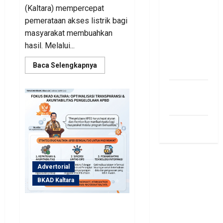
Kaltara
(Kaltara) mempercepat
Pastikan
pemerataan akses listrik bagi
Belanja
masyarakat membuahkan
Wajib
hasil. Melalui...
Tetap
Read
Baca Selengkapnya
Terpenuh
more
about
Perjuangan
bonus
Pemprov
Kaltara
traffic
Berbuah
Hasil,
Kementerian
siti.kamariaa
ESDM
Gelontorkan
Program
Rp471
Miliar
Advertorial
BKAD Kaltara
BKAD Kaltara Andalkan
Pengawasan Berlapis dan