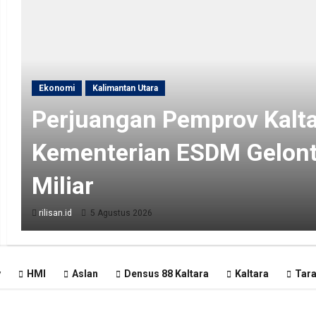
Ekonomi
Kalimantan Utara
Perjuangan Pemprov Kalta
Kementerian ESDM Gelon
Miliar
rilisan.id
5 Agustus 2026
y
HMI
Aslan
Densus 88 Kaltara
Kaltara
Tar