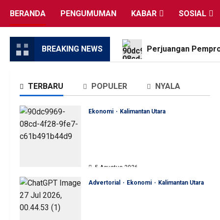
Skip
BERANDA
PENGUMUMAN
KABAR
SOSIAL
to
content
BREAKING NEWS
Perjuangan Pemprov
TERBARU
POPULER
NYALA
Ekonomi
Kalimantan Utara
Perjuangan Pemprov Kaltara
Berbuah Hasil, Kementerian
ESDM Gelontorkan Program
Rp471 Miliar
5 Agustus 2026
Advertorial
Ekonomi
Kalimantan Utara
Sinergi Pengawasan Diperkuat,
BKAD Kaltara Dorong
Pengelolaan APBD Lebih