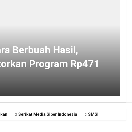
ra Berbuah Hasil,
torkan Program Rp471
akan
Serikat Media Siber Indonesia
SMSI