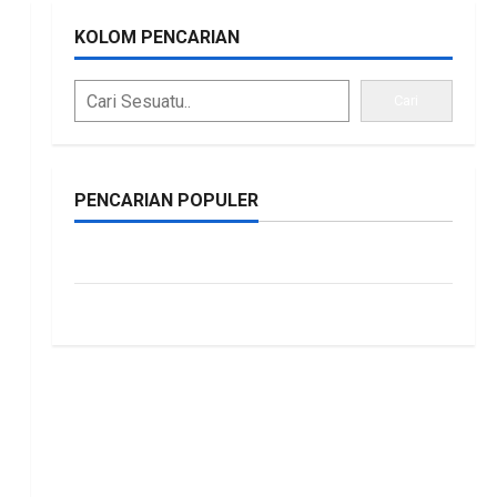
KOLOM PENCARIAN
Cari
PENCARIAN POPULER
bonus traffic
siti.kamariaa
kuat, BKAD Kaltara
 Lebih Akuntabel