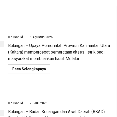
Perjuangan Pemprov Kaltara Berbuah Hasil,
Kementerian ESDM Gelontorkan Program Rp471
Miliar
rilisan.id
5 Agustus 2026
Bulungan – Upaya Pemerintah Provinsi Kalimantan Utara
(Kaltara) mempercepat pemerataan akses listrik bagi
masyarakat membuahkan hasil. Melalui...
Read
Baca Selengkapnya
more
Advertorial
Ekonomi
Kalimantan Utara
about
Perjuangan
Sinergi Pengawasan Diper
Pemprov
Kaltara
Sinergi Pengawasan Diperkuat, BKAD Kaltara Dorong
Berbuah
Hasil,
Dorong Pengelolaan APBD
Pengelolaan APBD Lebih Akuntabel
Kementerian
ESDM
rilisan.id
23 Juli 2026
Gelontorkan
rilisan.id
23 Juli 2026
Program
Bulungan – Badan Keuangan dan Aset Daerah (BKAD)
Rp471
Miliar