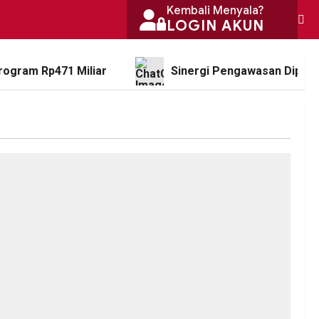
Kembali Menyala?
LOGIN AKUN
rogram Rp471 Miliar
Sinergi Pengawasan Diperk