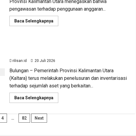
Provinsi Kalimantan Utara menegaskan bahwa
pengawasan terhadap penggunaan anggaran...
Read
Baca Selengkapnya
more
about
Sinergi
Pengawasan
Diperkuat,
BKAD Kaltara Pastikan Pengelolaan Aset Daerah
BKAD
Kaltara
Tertib dan Akuntabel
Dorong
Pengelolaan
rilisan.id
20 Juli 2026
APBD
Lebih
Bulungan – Pemerintah Provinsi Kalimantan Utara
Akuntabel
(Kaltara) terus melakukan penelusuran dan inventarisasi
terhadap sejumlah aset yang berkaitan...
Read
Baca Selengkapnya
more
about
BKAD
Kaltara
i
4
…
82
Next
Pastikan
Advertorial
Ekonomi
Kalimantan Utara
Pengelolaan
Aset
BKAD Kaltara Pastikan Pe
Daerah
Tertib