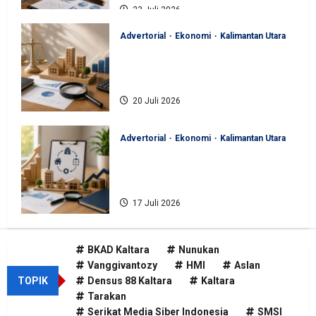
23 Juli 2026
Advertorial
Ekonomi
Kalimantan Utara
BKAD Kaltara Pastikan
Pengelolaan Aset Daerah Tertib
dan Akuntabel
20 Juli 2026
Advertorial
Ekonomi
Kalimantan Utara
BKAD Kaltara Tata Ulang
Pengelolaan Aset untuk Tambah
Pendapatan Daerah
17 Juli 2026
BKAD Kaltara
Nunukan
Vanggivantozy
HMI
Aslan
TOPIK
Densus 88 Kaltara
Kaltara
Tarakan
Serikat Media Siber Indonesia
SMSI