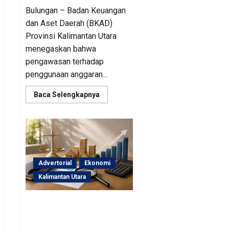
Bulungan – Badan Keuangan
dan Aset Daerah (BKAD)
Provinsi Kalimantan Utara
menegaskan bahwa
pengawasan terhadap
penggunaan anggaran...
Read
Baca Selengkapnya
more
about
Sinergi
Pengawasan
Diperkuat,
BKAD
Kaltara
Dorong
Pengelolaan
Advertorial
Ekonomi
APBD
Lebih
Kalimantan Utara
Akuntabel
BKAD Kaltara Pastikan
Pengelolaan Aset Daerah
Tertib dan Akuntabel