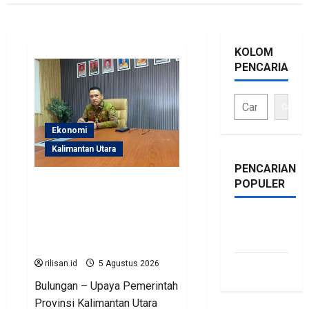
KOLOM
PENCARIAN
Cari
Ekonomi
Kalimantan Utara
PENCARIAN
POPULER
Perjuangan Pemprov
Kaltara Berbuah Hasil,
Kementerian ESDM
bonus
Gelontorkan Program
traffic
Rp471 Miliar
rilisan.id
5 Agustus 2026
siti.kamariaa
Bulungan – Upaya Pemerintah
Provinsi Kalimantan Utara