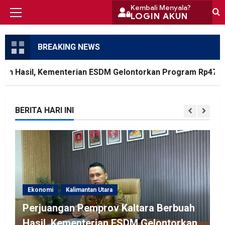
Skip
Kembali Menyala?
LOGIN AKUN
Primary
to
Menu
content
BREAKING NEWS
 Hasil, Kementerian ESDM Gelontorkan Program Rp471 Mil
BERITA HARI INI
Ekonomi
Kalimantan Utara
Perjuangan Pemprov Kaltara Berbuah
Hasil, Kementerian ESDM Gelontorkan