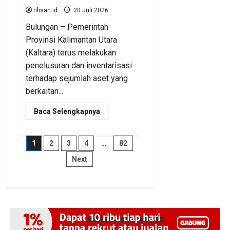
rilisan.id
20 Juli 2026
Bulungan – Pemerintah
Provinsi Kalimantan Utara
(Kaltara) terus melakukan
penelusuran dan inventarisasi
terhadap sejumlah aset yang
berkaitan...
Read
Baca Selengkapnya
more
about
BKAD
Kaltara
Paginasi
1
2
3
4
…
82
Pastikan
Pengelolaan
Next
Aset
pos
Daerah
Tertib
dan
Akuntabel