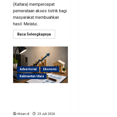
(Kaltara) mempercepat
pemerataan akses listrik bagi
masyarakat membuahkan
hasil. Melalui...
Read
Baca Selengkapnya
more
about
Perjuangan
Pemprov
Kaltara
Berbuah
Hasil,
Kementerian
ESDM
Advertorial
Ekonomi
Gelontorkan
Program
Kalimantan Utara
Rp471
Miliar
Sinergi Pengawasan
Diperkuat, BKAD Kaltara
Dorong Pengelolaan APBD
Lebih Akuntabel
rilisan.id
23 Juli 2026