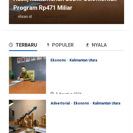
Program Rp471 Miliar
rilisan.id
5 Agustus 2026
TERBARU
POPULER
NYALA
Ekonomi
Kalimantan Utara
Perjuangan Pemprov Kaltara
Berbuah Hasil, Kementerian
ESDM Gelontorkan Program
Rp471 Miliar
5 Agustus 2026
Advertorial
Ekonomi
Kalimantan Utara
Sinergi Pengawasan Diperkuat,
BKAD Kaltara Dorong
Pengelolaan APBD Lebih
Akuntabel