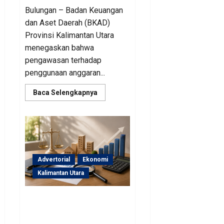
Bulungan – Badan Keuangan
dan Aset Daerah (BKAD)
Provinsi Kalimantan Utara
menegaskan bahwa
pengawasan terhadap
penggunaan anggaran...
Read
Baca Selengkapnya
more
about
Sinergi
Pengawasan
Diperkuat,
BKAD
Kaltara
Dorong
Pengelolaan
Advertorial
Ekonomi
APBD
Lebih
Kalimantan Utara
Akuntabel
BKAD Kaltara Pastikan
Pengelolaan Aset Daerah
Tertib dan Akuntabel