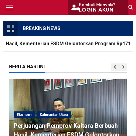
Skip
Kembali Menyala?
LOGIN AKUN
Primary
to
Menu
content
BREAKING NEWS
Hasil, Kementerian ESDM Gelontorkan Program Rp471 Milia
BERITA HARI INI
Ekonomi
Kalimantan Utara
Perjuangan Pemprov Kaltara Berbuah
Hasil, Kementerian ESDM Gelontorkan