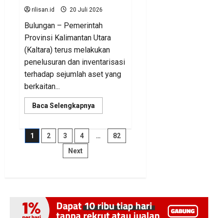
rilisan.id
20 Juli 2026
Bulungan – Pemerintah
Provinsi Kalimantan Utara
(Kaltara) terus melakukan
penelusuran dan inventarisasi
terhadap sejumlah aset yang
berkaitan...
Read
Baca Selengkapnya
more
about
BKAD
Kaltara
Paginasi
1
2
3
4
…
82
Pastikan
Pengelolaan
Next
Aset
pos
Daerah
Tertib
dan
Akuntabel