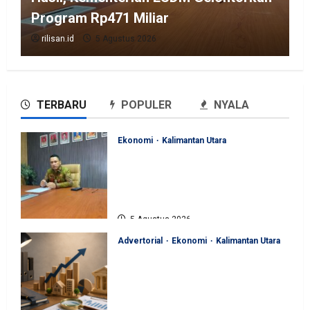
Program Rp471 Miliar
rilisan.id
5 Agustus 2026
TERBARU
POPULER
NYALA
Ekonomi
Kalimantan Utara
Perjuangan Pemprov Kaltara
Berbuah Hasil, Kementerian
ESDM Gelontorkan Program
Rp471 Miliar
5 Agustus 2026
Advertorial
Ekonomi
Kalimantan Utara
Sinergi Pengawasan Diperkuat,
BKAD Kaltara Dorong
Pengelolaan APBD Lebih
Akuntabel