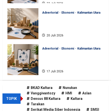
23 Juli 2026
Advertorial
Ekonomi
Kalimantan Utara
BKAD Kaltara Pastikan
Pengelolaan Aset Daerah Tertib
dan Akuntabel
20 Juli 2026
Advertorial
Ekonomi
Kalimantan Utara
BKAD Kaltara Tata Ulang
Pengelolaan Aset untuk Tambah
Pendapatan Daerah
17 Juli 2026
BKAD Kaltara
Nunukan
Vanggivantozy
HMI
Aslan
TOPIK
Densus 88 Kaltara
Kaltara
Tarakan
Serikat Media Siber Indonesia
SMSI