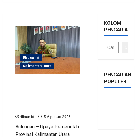
KOLOM
PENCARIAN
Cari
Ekonomi
Kalimantan Utara
PENCARIAN
POPULER
Perjuangan Pemprov
Kaltara Berbuah Hasil,
Kementerian ESDM
bonus
Gelontorkan Program
traffic
Rp471 Miliar
rilisan.id
5 Agustus 2026
siti.kamariaa
Bulungan – Upaya Pemerintah
Provinsi Kalimantan Utara