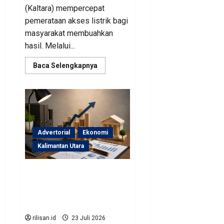
(Kaltara) mempercepat
pemerataan akses listrik bagi
masyarakat membuahkan
hasil. Melalui...
Read
Baca Selengkapnya
more
about
Perjuangan
Pemprov
Kaltara
Berbuah
Hasil,
Kementerian
ESDM
Advertorial
Ekonomi
Gelontorkan
Program
Kalimantan Utara
Rp471
Miliar
Sinergi Pengawasan
Diperkuat, BKAD Kaltara
Dorong Pengelolaan APBD
Lebih Akuntabel
rilisan.id
23 Juli 2026