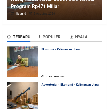
Program Rp471 Miliar
rilisan.id
5 Agustus 2026
TERBARU
POPULER
NYALA
Ekonomi
Kalimantan Utara
Perjuangan Pemprov Kaltara
Berbuah Hasil, Kementerian
ESDM Gelontorkan Program
Rp471 Miliar
5 Agustus 2026
Advertorial
Ekonomi
Kalimantan Utara
Sinergi Pengawasan Diperkuat,
BKAD Kaltara Dorong
Pengelolaan APBD Lebih
Akuntabel