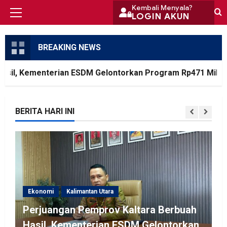
Skip
Kembali Menyala?
LOGIN AKUN
Primary
to
Menu
content
BREAKING NEWS
il, Kementerian ESDM Gelontorkan Program Rp471 Miliar
BERITA HARI INI
Ekonomi
Kalimantan Utara
Perjuangan Pemprov Kaltara Berbuah
Hasil, Kementerian ESDM Gelontorkan