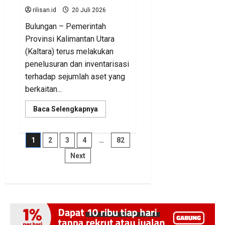
rilisan.id
20 Juli 2026
Bulungan – Pemerintah
Provinsi Kalimantan Utara
(Kaltara) terus melakukan
penelusuran dan inventarisasi
terhadap sejumlah aset yang
berkaitan...
Read
Baca Selengkapnya
more
about
BKAD
Kaltara
Paginasi
1
2
3
4
…
82
Pastikan
Pengelolaan
Next
Aset
pos
Daerah
Tertib
dan
Akuntabel