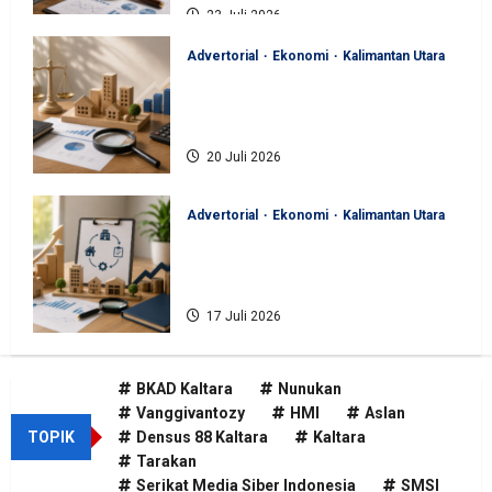
23 Juli 2026
Advertorial
Ekonomi
Kalimantan Utara
BKAD Kaltara Pastikan
Pengelolaan Aset Daerah Tertib
dan Akuntabel
20 Juli 2026
Advertorial
Ekonomi
Kalimantan Utara
BKAD Kaltara Tata Ulang
Pengelolaan Aset untuk Tambah
Pendapatan Daerah
17 Juli 2026
BKAD Kaltara
Nunukan
Vanggivantozy
HMI
Aslan
TOPIK
Densus 88 Kaltara
Kaltara
Tarakan
Serikat Media Siber Indonesia
SMSI