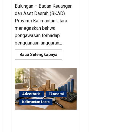
Bulungan – Badan Keuangan
dan Aset Daerah (BKAD)
Provinsi Kalimantan Utara
menegaskan bahwa
pengawasan terhadap
penggunaan anggaran...
Read
Baca Selengkapnya
more
about
Sinergi
Pengawasan
Diperkuat,
BKAD
Kaltara
Dorong
Pengelolaan
Advertorial
Ekonomi
APBD
Lebih
Kalimantan Utara
Akuntabel
BKAD Kaltara Pastikan
Pengelolaan Aset Daerah
Tertib dan Akuntabel