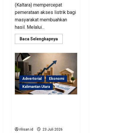
(Kaltara) mempercepat
pemerataan akses listrik bagi
masyarakat membuahkan
hasil. Melalui...
Read
Baca Selengkapnya
more
about
Perjuangan
Pemprov
Kaltara
Berbuah
Hasil,
Kementerian
ESDM
Advertorial
Ekonomi
Gelontorkan
Program
Kalimantan Utara
Rp471
Miliar
Sinergi Pengawasan
Diperkuat, BKAD Kaltara
Dorong Pengelolaan APBD
Lebih Akuntabel
rilisan.id
23 Juli 2026