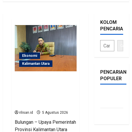
KOLOM
PENCARIAN
Cari
Ekonomi
Kalimantan Utara
PENCARIAN
POPULER
Perjuangan Pemprov
Kaltara Berbuah Hasil,
Kementerian ESDM
bonus
Gelontorkan Program
traffic
Rp471 Miliar
rilisan.id
5 Agustus 2026
siti.kamariaa
Bulungan – Upaya Pemerintah
Provinsi Kalimantan Utara