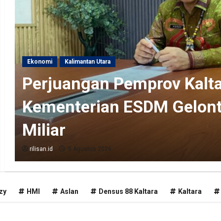
Ekonomi
Kalimantan Utara
Perjuangan Pemprov Kalta
Kementerian ESDM Gelon
Miliar
rilisan.id
5 Agustus 2026
zy
HMI
Aslan
Densus 88 Kaltara
Kaltara