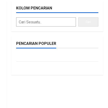
KOLOM PENCARIAN
Cari
PENCARIAN POPULER
bonus traffic
siti.kamariaa
kuat, BKAD Kaltara
 Lebih Akuntabel