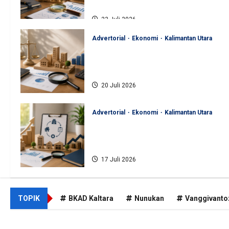
Akuntabel
23 Juli 2026
Advertorial
Ekonomi
Kalimantan Utara
BKAD Kaltara Pastikan
Pengelolaan Aset Daerah Tertib
dan Akuntabel
20 Juli 2026
Advertorial
Ekonomi
Kalimantan Utara
BKAD Kaltara Tata Ulang
Pengelolaan Aset untuk Tambah
Pendapatan Daerah
17 Juli 2026
TOPIK
BKAD Kaltara
Nunukan
Vanggivanto