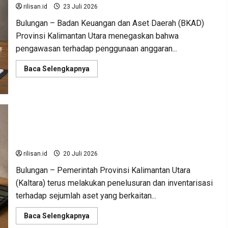
Rp471
rilisan.id
23 Juli 2026
Miliar
Bulungan – Badan Keuangan dan Aset Daerah (BKAD)
Provinsi Kalimantan Utara menegaskan bahwa
pengawasan terhadap penggunaan anggaran...
Read
Baca Selengkapnya
more
about
Sinergi
Pengawasan
Diperkuat,
BKAD
Kaltara
Dorong
BKAD Kaltara Pastikan Pengelolaan Aset Daerah
Pengelolaan
APBD
Tertib dan Akuntabel
Lebih
Akuntabel
rilisan.id
20 Juli 2026
Bulungan – Pemerintah Provinsi Kalimantan Utara
(Kaltara) terus melakukan penelusuran dan inventarisasi
terhadap sejumlah aset yang berkaitan...
Advertorial
Ekonomi
Kalimantan Utara
Read
Baca Selengkapnya
BKAD Kaltara Pastikan Pe
more