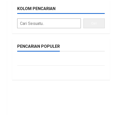
KOLOM PENCARIAN
Cari
PENCARIAN POPULER
bonus traffic
siti.kamariaa
kuat, BKAD Kaltara
 Lebih Akuntabel