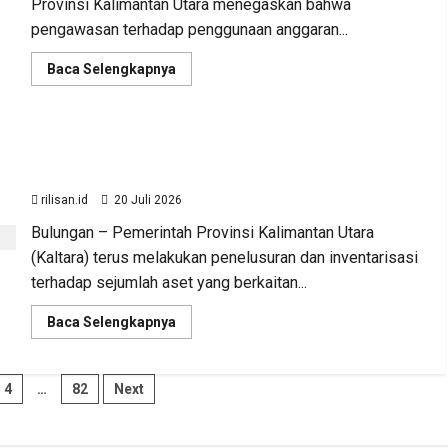
Provinsi Kalimantan Utara menegaskan bahwa
pengawasan terhadap penggunaan anggaran...
Read
Baca Selengkapnya
more
about
Sinergi
Pengawasan
Diperkuat,
BKAD Kaltara Pastikan Pengelolaan Aset Daerah
BKAD
Kaltara
Tertib dan Akuntabel
Dorong
Pengelolaan
rilisan.id
20 Juli 2026
APBD
Lebih
Bulungan – Pemerintah Provinsi Kalimantan Utara
Akuntabel
(Kaltara) terus melakukan penelusuran dan inventarisasi
terhadap sejumlah aset yang berkaitan...
Read
Baca Selengkapnya
more
about
BKAD
Kaltara
i
4
…
82
Next
Pastikan
Advertorial
Ekonomi
Kalimantan Utara
Pengelolaan
Aset
BKAD Kaltara Pastikan Pe
Daerah
Tertib