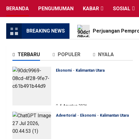
Skip
BERANDA
PENGUMUMAN
KABAR
SOSIAL
to
content
BREAKING NEWS
Perjuangan Pemprov
TERBARU
POPULER
NYALA
Ekonomi
Kalimantan Utara
Perjuangan Pemprov Kaltara
Berbuah Hasil, Kementerian
ESDM Gelontorkan Program
Rp471 Miliar
5 Agustus 2026
Advertorial
Ekonomi
Kalimantan Utara
Sinergi Pengawasan Diperkuat,
BKAD Kaltara Dorong
Pengelolaan APBD Lebih