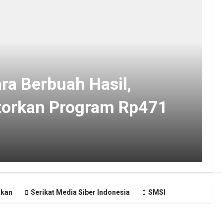
ra Berbuah Hasil,
torkan Program Rp471
akan
Serikat Media Siber Indonesia
SMSI