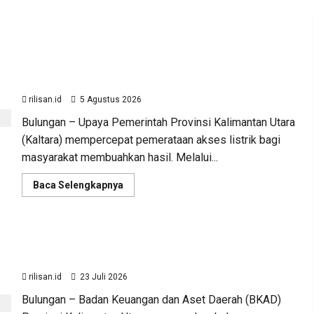
Perjuangan Pemprov Kaltara Berbuah Hasil,
Kementerian ESDM Gelontorkan Program Rp471
Miliar
rilisan.id
5 Agustus 2026
Bulungan – Upaya Pemerintah Provinsi Kalimantan Utara
(Kaltara) mempercepat pemerataan akses listrik bagi
masyarakat membuahkan hasil. Melalui...
Read
Baca Selengkapnya
more
Advertorial
Ekonomi
Kalimantan Utara
about
Perjuangan
Sinergi Pengawasan Diper
Pemprov
Kaltara
Sinergi Pengawasan Diperkuat, BKAD Kaltara Dorong
Berbuah
Hasil,
Dorong Pengelolaan APBD
Pengelolaan APBD Lebih Akuntabel
Kementerian
ESDM
rilisan.id
23 Juli 2026
Gelontorkan
rilisan.id
23 Juli 2026
Program
Bulungan – Badan Keuangan dan Aset Daerah (BKAD)
Rp471
Miliar