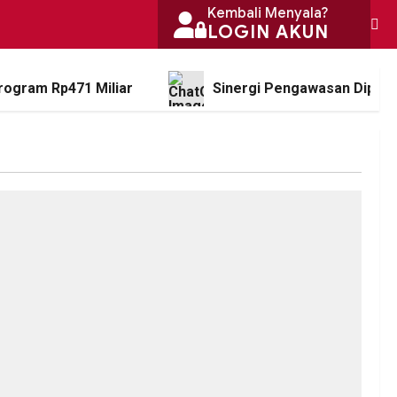
Kembali Menyala?
LOGIN AKUN
rogram Rp471 Miliar
Sinergi Pengawasan Diperk