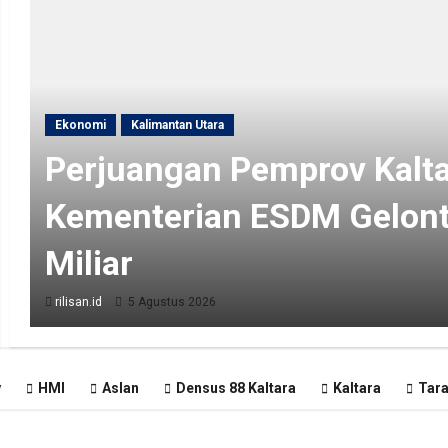
Ekonomi
Kalimantan Utara
Perjuangan Pemprov Kalta
Kementerian ESDM Gelon
Miliar
rilisan.id
5 Agustus 2026
y
HMI
Aslan
Densus 88 Kaltara
Kaltara
Tar