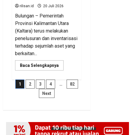
rilisan.id
20 Juli 2026
Bulungan – Pemerintah
Provinsi Kalimantan Utara
(Kaltara) terus melakukan
penelusuran dan inventarisasi
terhadap sejumlah aset yang
berkaitan...
Read
Baca Selengkapnya
more
about
BKAD
Kaltara
Paginasi
1
2
3
4
…
82
Pastikan
Pengelolaan
Next
Aset
pos
Daerah
Tertib
dan
Akuntabel