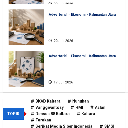
23 Juli 2026
Advertorial
Ekonomi
Kalimantan Utara
BKAD Kaltara Pastikan
Pengelolaan Aset Daerah Tertib
dan Akuntabel
20 Juli 2026
Advertorial
Ekonomi
Kalimantan Utara
BKAD Kaltara Tata Ulang
Pengelolaan Aset untuk Tambah
Pendapatan Daerah
17 Juli 2026
BKAD Kaltara
Nunukan
Vanggivantozy
HMI
Aslan
TOPIK
Densus 88 Kaltara
Kaltara
Tarakan
Serikat Media Siber Indonesia
SMSI