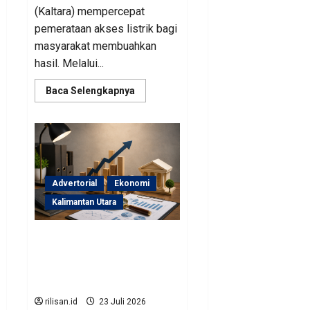
(Kaltara) mempercepat
pemerataan akses listrik bagi
masyarakat membuahkan
hasil. Melalui...
Read
Baca Selengkapnya
more
about
Perjuangan
Pemprov
Kaltara
Berbuah
Hasil,
Kementerian
ESDM
Advertorial
Ekonomi
Gelontorkan
Program
Kalimantan Utara
Rp471
Miliar
Sinergi Pengawasan
Diperkuat, BKAD Kaltara
Dorong Pengelolaan APBD
Lebih Akuntabel
rilisan.id
23 Juli 2026