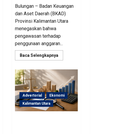
Bulungan – Badan Keuangan
dan Aset Daerah (BKAD)
Provinsi Kalimantan Utara
menegaskan bahwa
pengawasan terhadap
penggunaan anggaran...
Read
Baca Selengkapnya
more
about
Sinergi
Pengawasan
Diperkuat,
BKAD
Kaltara
Dorong
Pengelolaan
Advertorial
Ekonomi
APBD
Lebih
Kalimantan Utara
Akuntabel
BKAD Kaltara Pastikan
Pengelolaan Aset Daerah
Tertib dan Akuntabel