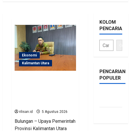
KOLOM
PENCARIAN
Cari
Ekonomi
Kalimantan Utara
PENCARIAN
POPULER
Perjuangan Pemprov
Kaltara Berbuah Hasil,
Kementerian ESDM
bonus
Gelontorkan Program
traffic
Rp471 Miliar
rilisan.id
5 Agustus 2026
siti.kamariaa
Bulungan – Upaya Pemerintah
Provinsi Kalimantan Utara