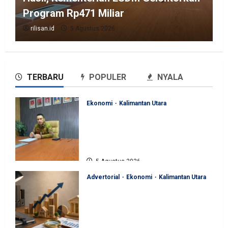
Program Rp471 Miliar
rilisan.id
5 Agustus 2026
TERBARU
POPULER
NYALA
Ekonomi
Kalimantan Utara
Perjuangan Pemprov Kaltara
Berbuah Hasil, Kementerian
ESDM Gelontorkan Program
Rp471 Miliar
5 Agustus 2026
Advertorial
Ekonomi
Kalimantan Utara
Sinergi Pengawasan Diperkuat,
BKAD Kaltara Dorong
Pengelolaan APBD Lebih
Akuntabel