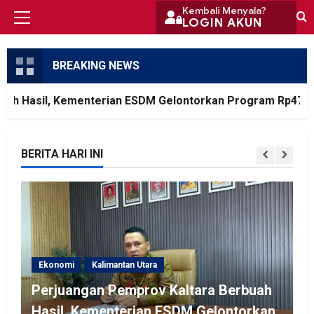
Skip
Kembali Menyala?
LOGIN AKUN
Primary
to
Menu
content
BREAKING NEWS
 Hasil, Kementerian ESDM Gelontorkan Program Rp471 Mil
BERITA HARI INI
Ekonomi
Kalimantan Utara
Perjuangan Pemprov Kaltara Berbuah
Hasil, Kementerian ESDM Gelontorkan