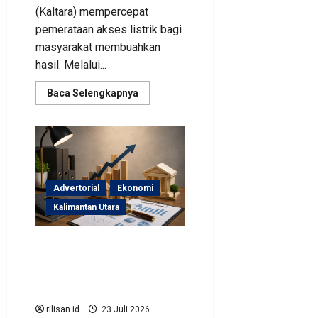
(Kaltara) mempercepat
pemerataan akses listrik bagi
masyarakat membuahkan
hasil. Melalui...
Read
Baca Selengkapnya
more
about
Perjuangan
Pemprov
Kaltara
Berbuah
Hasil,
Kementerian
ESDM
Advertorial
Ekonomi
Gelontorkan
Program
Kalimantan Utara
Rp471
Miliar
Sinergi Pengawasan
Diperkuat, BKAD Kaltara
Dorong Pengelolaan APBD
Lebih Akuntabel
rilisan.id
23 Juli 2026