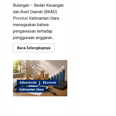
Bulungan – Badan Keuangan
dan Aset Daerah (BKAD)
Provinsi Kalimantan Utara
menegaskan bahwa
pengawasan terhadap
penggunaan anggaran...
Read
Baca Selengkapnya
more
about
Sinergi
Pengawasan
Diperkuat,
BKAD
Kaltara
Dorong
Pengelolaan
Advertorial
Ekonomi
APBD
Lebih
Kalimantan Utara
Akuntabel
BKAD Kaltara Pastikan
Pengelolaan Aset Daerah
Tertib dan Akuntabel