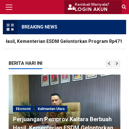
Skip
Kembali Menyala?
LOGIN AKUN
Primary
to
Menu
content
BREAKING NEWS
asil, Kementerian ESDM Gelontorkan Program Rp471 Milia
BERITA HARI INI
Ekonomi
Kalimantan Utara
Perjuangan Pemprov Kaltara Berbuah
Hasil, Kementerian ESDM Gelontorkan