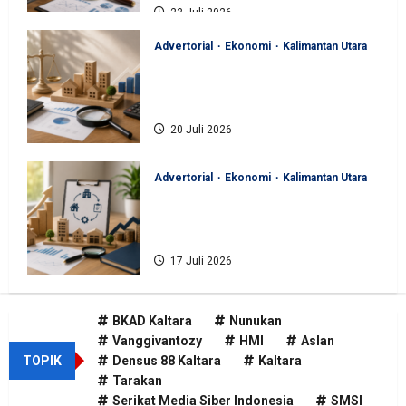
23 Juli 2026
Advertorial
Ekonomi
Kalimantan Utara
BKAD Kaltara Pastikan
Pengelolaan Aset Daerah Tertib
dan Akuntabel
20 Juli 2026
Advertorial
Ekonomi
Kalimantan Utara
BKAD Kaltara Tata Ulang
Pengelolaan Aset untuk Tambah
Pendapatan Daerah
17 Juli 2026
BKAD Kaltara
Nunukan
Vanggivantozy
HMI
Aslan
TOPIK
Densus 88 Kaltara
Kaltara
Tarakan
Serikat Media Siber Indonesia
SMSI