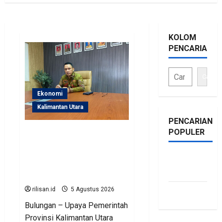
KOLOM
PENCARIAN
Cari
Ekonomi
Kalimantan Utara
PENCARIAN
POPULER
Perjuangan Pemprov
Kaltara Berbuah Hasil,
Kementerian ESDM
bonus
Gelontorkan Program
traffic
Rp471 Miliar
rilisan.id
5 Agustus 2026
siti.kamariaa
Bulungan – Upaya Pemerintah
Provinsi Kalimantan Utara