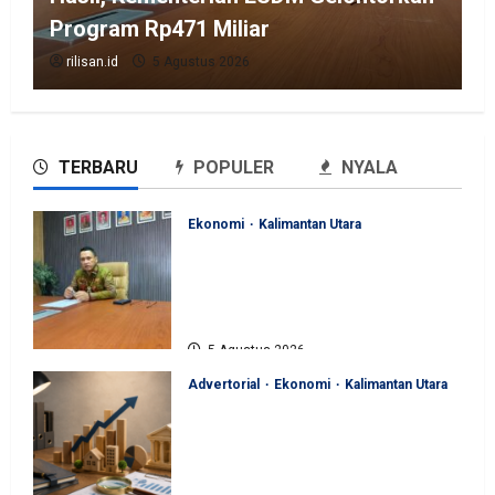
Program Rp471 Miliar
rilisan.id
5 Agustus 2026
TERBARU
POPULER
NYALA
Ekonomi
Kalimantan Utara
Perjuangan Pemprov Kaltara
Berbuah Hasil, Kementerian
ESDM Gelontorkan Program
Rp471 Miliar
5 Agustus 2026
Advertorial
Ekonomi
Kalimantan Utara
Sinergi Pengawasan Diperkuat,
BKAD Kaltara Dorong
Pengelolaan APBD Lebih
Akuntabel