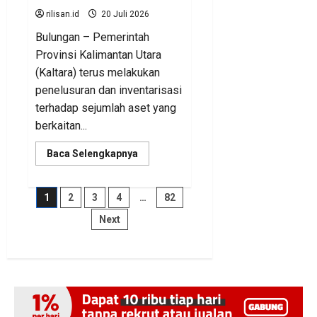
rilisan.id
20 Juli 2026
Bulungan – Pemerintah
Provinsi Kalimantan Utara
(Kaltara) terus melakukan
penelusuran dan inventarisasi
terhadap sejumlah aset yang
berkaitan...
Read
Baca Selengkapnya
more
about
BKAD
Kaltara
Paginasi
1
2
3
4
…
82
Pastikan
Pengelolaan
Next
Aset
pos
Daerah
Tertib
dan
Akuntabel