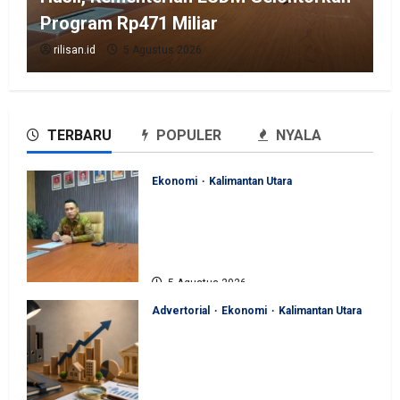
Program Rp471 Miliar
rilisan.id
5 Agustus 2026
TERBARU
POPULER
NYALA
Ekonomi
Kalimantan Utara
Perjuangan Pemprov Kaltara
Berbuah Hasil, Kementerian
ESDM Gelontorkan Program
Rp471 Miliar
5 Agustus 2026
Advertorial
Ekonomi
Kalimantan Utara
Sinergi Pengawasan Diperkuat,
BKAD Kaltara Dorong
Pengelolaan APBD Lebih
Akuntabel