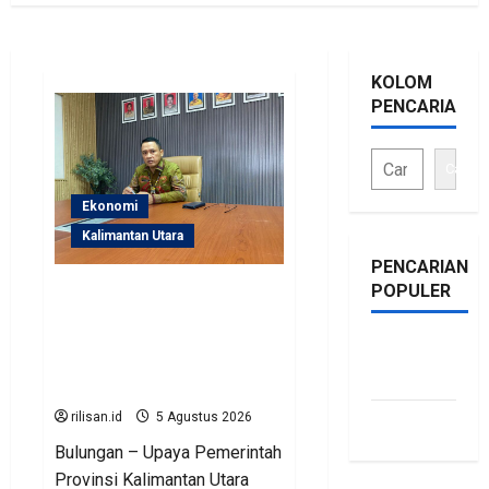
KOLOM
PENCARIAN
Cari
Ekonomi
Kalimantan Utara
PENCARIAN
POPULER
Perjuangan Pemprov
Kaltara Berbuah Hasil,
Kementerian ESDM
bonus
Gelontorkan Program
traffic
Rp471 Miliar
rilisan.id
5 Agustus 2026
siti.kamariaa
Bulungan – Upaya Pemerintah
Provinsi Kalimantan Utara