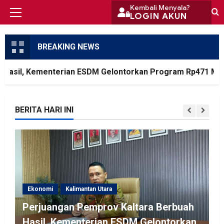
Skip
Kembali Menyala?
LOGIN AKUN
Primary
to
Menu
content
BREAKING NEWS
asil, Kementerian ESDM Gelontorkan Program Rp471 Miliar
BERITA HARI INI
Ekonomi
Kalimantan Utara
Perjuangan Pemprov Kaltara Berbuah
Hasil, Kementerian ESDM Gelontorkan