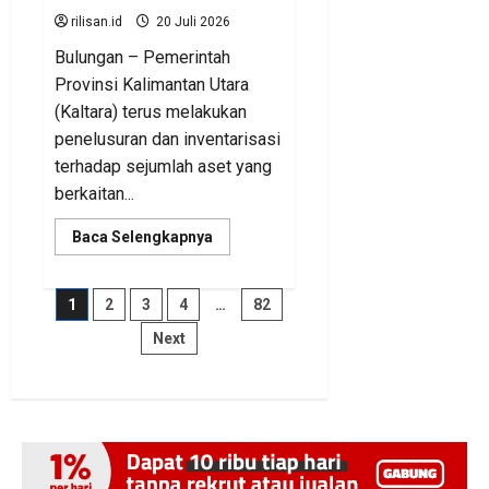
rilisan.id
20 Juli 2026
Bulungan – Pemerintah
Provinsi Kalimantan Utara
(Kaltara) terus melakukan
penelusuran dan inventarisasi
terhadap sejumlah aset yang
berkaitan...
Read
Baca Selengkapnya
more
about
BKAD
Kaltara
Paginasi
1
2
3
4
…
82
Pastikan
Pengelolaan
Next
Aset
pos
Daerah
Tertib
dan
Akuntabel