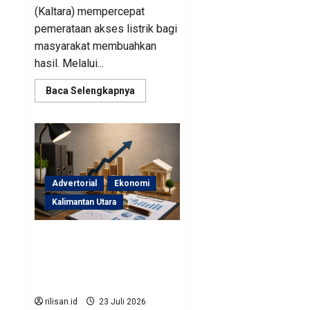
(Kaltara) mempercepat
pemerataan akses listrik bagi
masyarakat membuahkan
hasil. Melalui...
Read
Baca Selengkapnya
more
about
Perjuangan
Pemprov
Kaltara
Berbuah
Hasil,
Kementerian
ESDM
Advertorial
Ekonomi
Gelontorkan
Program
Kalimantan Utara
Rp471
Miliar
Sinergi Pengawasan
Diperkuat, BKAD Kaltara
Dorong Pengelolaan APBD
Lebih Akuntabel
rilisan.id
23 Juli 2026