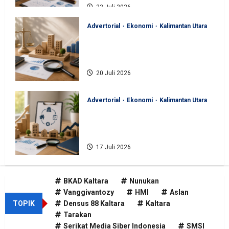
23 Juli 2026
Advertorial
Ekonomi
Kalimantan Utara
BKAD Kaltara Pastikan
Pengelolaan Aset Daerah Tertib
dan Akuntabel
20 Juli 2026
Advertorial
Ekonomi
Kalimantan Utara
BKAD Kaltara Tata Ulang
Pengelolaan Aset untuk Tambah
Pendapatan Daerah
17 Juli 2026
BKAD Kaltara
Nunukan
Vanggivantozy
HMI
Aslan
TOPIK
Densus 88 Kaltara
Kaltara
Tarakan
Serikat Media Siber Indonesia
SMSI