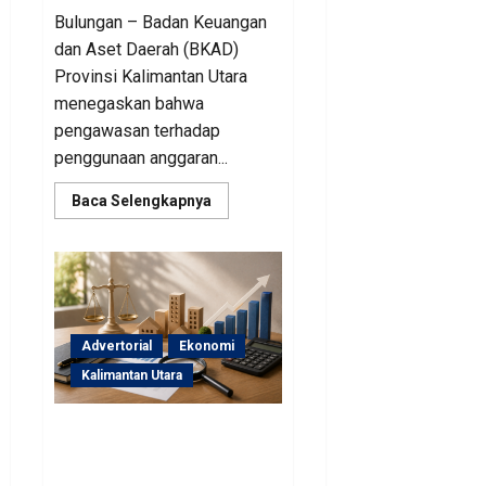
Bulungan – Badan Keuangan
dan Aset Daerah (BKAD)
Provinsi Kalimantan Utara
menegaskan bahwa
pengawasan terhadap
penggunaan anggaran...
Read
Baca Selengkapnya
more
about
Sinergi
Pengawasan
Diperkuat,
BKAD
Kaltara
Dorong
Pengelolaan
Advertorial
Ekonomi
APBD
Lebih
Kalimantan Utara
Akuntabel
BKAD Kaltara Pastikan
Pengelolaan Aset Daerah
Tertib dan Akuntabel