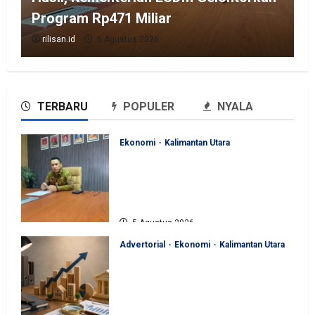
Program Rp471 Miliar
rilisan.id
5 Agustus 2026
TERBARU
POPULER
NYALA
Ekonomi
Kalimantan Utara
Perjuangan Pemprov Kaltara
Berbuah Hasil, Kementerian
ESDM Gelontorkan Program
Rp471 Miliar
5 Agustus 2026
Advertorial
Ekonomi
Kalimantan Utara
Sinergi Pengawasan Diperkuat,
BKAD Kaltara Dorong
Pengelolaan APBD Lebih
Akuntabel