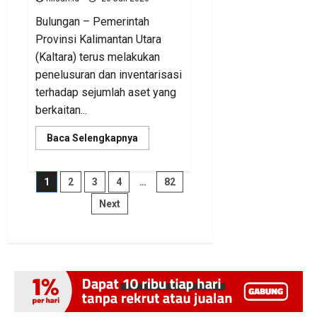
Bulungan – Pemerintah
Provinsi Kalimantan Utara
(Kaltara) terus melakukan
penelusuran dan inventarisasi
terhadap sejumlah aset yang
berkaitan...
Read
Baca Selengkapnya
more
about
BKAD
Kaltara
Paginasi
1
2
3
4
…
82
Pastikan
Pengelolaan
Next
Aset
pos
Daerah
Tertib
dan
Akuntabel