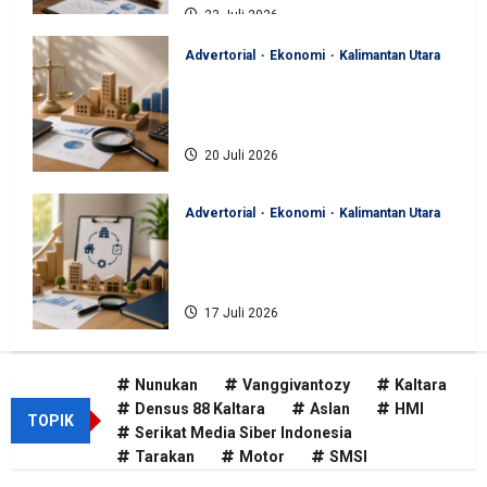
23 Juli 2026
Advertorial
Ekonomi
Kalimantan Utara
BKAD Kaltara Pastikan
Pengelolaan Aset Daerah Tertib
dan Akuntabel
20 Juli 2026
Advertorial
Ekonomi
Kalimantan Utara
BKAD Kaltara Tata Ulang
Pengelolaan Aset untuk Tambah
Pendapatan Daerah
17 Juli 2026
Nunukan
Vanggivantozy
Kaltara
Densus 88 Kaltara
Aslan
HMI
TOPIK
Serikat Media Siber Indonesia
Tarakan
Motor
SMSI