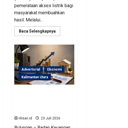
pemerataan akses listrik bagi
masyarakat membuahkan
hasil. Melalui...
Read
Baca Selengkapnya
more
about
Perjuangan
Pemprov
Kaltara
Berbuah
Hasil,
Kementerian
ESDM
Advertorial
Ekonomi
Gelontorkan
Program
Kalimantan Utara
Rp471
Miliar
Sinergi Pengawasan
Diperkuat, BKAD Kaltara
Dorong Pengelolaan APBD
Lebih Akuntabel
rilisan.id
23 Juli 2026
Bulungan – Badan Keuangan