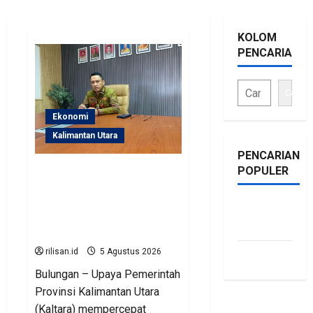
KOLOM
PENCARIAN
Cari
Ekonomi
Kalimantan Utara
PENCARIAN
POPULER
Perjuangan Pemprov
Kaltara Berbuah Hasil,
Kementerian ESDM
bonus
Gelontorkan Program
traffic
Rp471 Miliar
rilisan.id
5 Agustus 2026
siti.kamariaa
Bulungan – Upaya Pemerintah
Provinsi Kalimantan Utara
(Kaltara) mempercepat