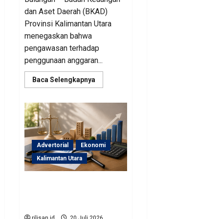
dan Aset Daerah (BKAD)
Provinsi Kalimantan Utara
menegaskan bahwa
pengawasan terhadap
penggunaan anggaran...
Read
Baca Selengkapnya
more
about
Sinergi
Pengawasan
Diperkuat,
BKAD
Kaltara
Dorong
Pengelolaan
Advertorial
Ekonomi
APBD
Lebih
Kalimantan Utara
Akuntabel
BKAD Kaltara Pastikan
Pengelolaan Aset Daerah
Tertib dan Akuntabel
rilisan.id
20 Juli 2026