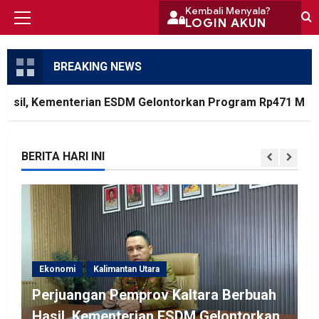
Skip
Kembali Menyala?
LOGIN AKUN
Primary
to
Menu
content
BREAKING NEWS
il, Kementerian ESDM Gelontorkan Program Rp471 Miliar
BERITA HARI INI
Ekonomi
Kalimantan Utara
Perjuangan Pemprov Kaltara Berbuah
Hasil, Kementerian ESDM Gelontorkan