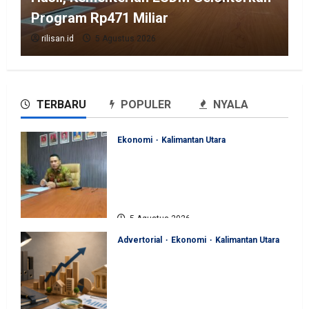
Program Rp471 Miliar
rilisan.id
5 Agustus 2026
TERBARU
POPULER
NYALA
Ekonomi
Kalimantan Utara
Perjuangan Pemprov Kaltara
Berbuah Hasil, Kementerian
ESDM Gelontorkan Program
Rp471 Miliar
5 Agustus 2026
Advertorial
Ekonomi
Kalimantan Utara
Sinergi Pengawasan Diperkuat,
BKAD Kaltara Dorong
Pengelolaan APBD Lebih
Akuntabel