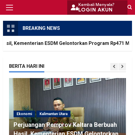
Skip
Kembali Menyala?
LOGIN AKUN
Primary
to
Menu
content
BREAKING NEWS
sil, Kementerian ESDM Gelontorkan Program Rp471 Miliar
BERITA HARI INI
Ekonomi
Kalimantan Utara
Perjuangan Pemprov Kaltara Berbuah
Hasil, Kementerian ESDM Gelontorkan