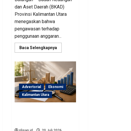
dan Aset Daerah (BKAD)
Provinsi Kalimantan Utara
menegaskan bahwa
pengawasan terhadap
penggunaan anggaran...
Read
Baca Selengkapnya
more
about
Sinergi
Pengawasan
Diperkuat,
BKAD
Kaltara
Dorong
Pengelolaan
Advertorial
Ekonomi
APBD
Lebih
Kalimantan Utara
Akuntabel
BKAD Kaltara Pastikan
Pengelolaan Aset Daerah
Tertib dan Akuntabel
rilisan.id
20 Juli 2026