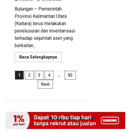
Bulungan – Pemerintah
Provinsi Kalimantan Utara
(Kaltara) terus melakukan
penelusuran dan inventarisasi
terhadap sejumlah aset yang
berkaitan...
Read
Baca Selengkapnya
more
about
BKAD
Kaltara
Paginasi
1
2
3
4
…
82
Pastikan
Pengelolaan
Next
Aset
pos
Daerah
Tertib
dan
Akuntabel