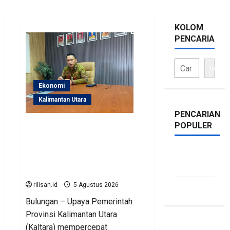
KOLOM
PENCARIAN
Cari
Ekonomi
Kalimantan Utara
PENCARIAN
POPULER
Perjuangan Pemprov
Kaltara Berbuah Hasil,
Kementerian ESDM
bonus
Gelontorkan Program
traffic
Rp471 Miliar
rilisan.id
5 Agustus 2026
siti.kamariaa
Bulungan – Upaya Pemerintah
Provinsi Kalimantan Utara
(Kaltara) mempercepat