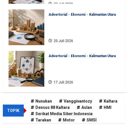
23 Juli 2026
Advertorial
Ekonomi
Kalimantan Utara
BKAD Kaltara Pastikan
Pengelolaan Aset Daerah Tertib
dan Akuntabel
20 Juli 2026
Advertorial
Ekonomi
Kalimantan Utara
BKAD Kaltara Tata Ulang
Pengelolaan Aset untuk Tambah
Pendapatan Daerah
17 Juli 2026
Nunukan
Vanggivantozy
Kaltara
Densus 88 Kaltara
Aslan
HMI
TOPIK
Serikat Media Siber Indonesia
Tarakan
Motor
SMSI