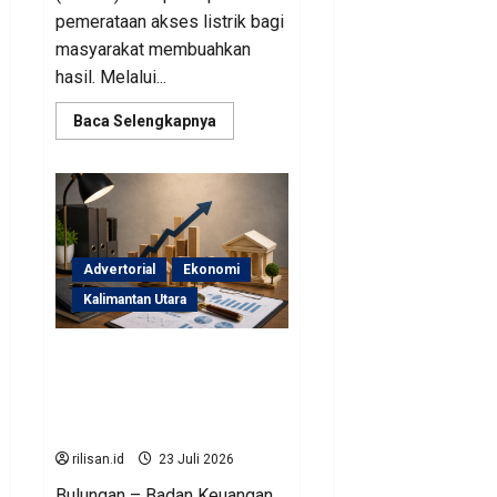
pemerataan akses listrik bagi
masyarakat membuahkan
hasil. Melalui...
Read
Baca Selengkapnya
more
about
Perjuangan
Pemprov
Kaltara
Berbuah
Hasil,
Kementerian
ESDM
Advertorial
Ekonomi
Gelontorkan
Program
Kalimantan Utara
Rp471
Miliar
Sinergi Pengawasan
Diperkuat, BKAD Kaltara
Dorong Pengelolaan APBD
Lebih Akuntabel
rilisan.id
23 Juli 2026
Bulungan – Badan Keuangan