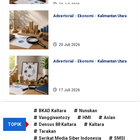
23 Juli 2026
Advertorial
Ekonomi
Kalimantan Utara
BKAD Kaltara Pastikan
Pengelolaan Aset Daerah Tertib
dan Akuntabel
20 Juli 2026
Advertorial
Ekonomi
Kalimantan Utara
BKAD Kaltara Tata Ulang
Pengelolaan Aset untuk Tambah
Pendapatan Daerah
17 Juli 2026
BKAD Kaltara
Nunukan
Vanggivantozy
HMI
Aslan
TOPIK
Densus 88 Kaltara
Kaltara
Tarakan
Serikat Media Siber Indonesia
SMSI