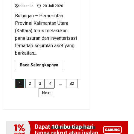
rilisan.id
20 Juli 2026
Bulungan – Pemerintah
Provinsi Kalimantan Utara
(Kaltara) terus melakukan
penelusuran dan inventarisasi
terhadap sejumlah aset yang
berkaitan...
Read
Baca Selengkapnya
more
about
BKAD
Kaltara
Paginasi
1
2
3
4
…
82
Pastikan
Pengelolaan
Next
Aset
pos
Daerah
Tertib
dan
Akuntabel