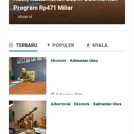
Program Rp471 Miliar
rilisan.id
5 Agustus 2026
TERBARU
POPULER
NYALA
Ekonomi
Kalimantan Utara
Perjuangan Pemprov Kaltara
Berbuah Hasil, Kementerian
ESDM Gelontorkan Program
Rp471 Miliar
5 Agustus 2026
Advertorial
Ekonomi
Kalimantan Utara
Sinergi Pengawasan Diperkuat,
BKAD Kaltara Dorong
Pengelolaan APBD Lebih
Akuntabel