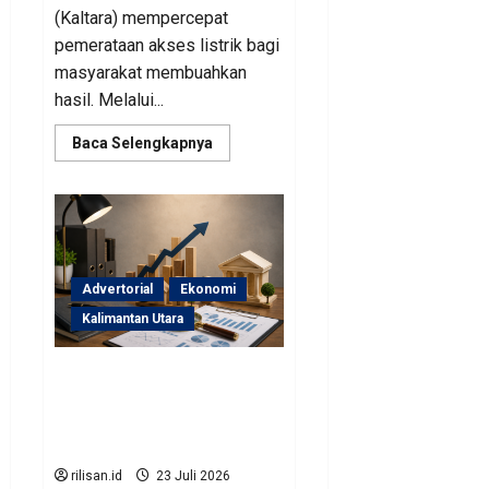
(Kaltara) mempercepat
pemerataan akses listrik bagi
masyarakat membuahkan
hasil. Melalui...
Read
Baca Selengkapnya
more
about
Perjuangan
Pemprov
Kaltara
Berbuah
Hasil,
Kementerian
ESDM
Advertorial
Ekonomi
Gelontorkan
Program
Kalimantan Utara
Rp471
Miliar
Sinergi Pengawasan
Diperkuat, BKAD Kaltara
Dorong Pengelolaan APBD
Lebih Akuntabel
rilisan.id
23 Juli 2026