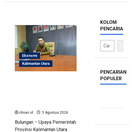
KOLOM
PENCARIAN
Cari
Ekonomi
Kalimantan Utara
PENCARIAN
POPULER
Perjuangan Pemprov
Kaltara Berbuah Hasil,
Kementerian ESDM
bonus
Gelontorkan Program
traffic
Rp471 Miliar
rilisan.id
5 Agustus 2026
siti.kamariaa
Bulungan – Upaya Pemerintah
Provinsi Kalimantan Utara