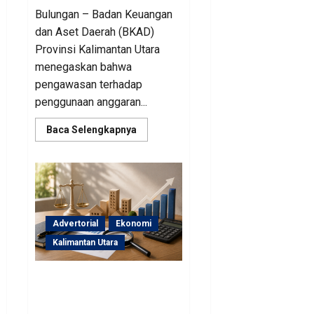
Bulungan – Badan Keuangan
dan Aset Daerah (BKAD)
Provinsi Kalimantan Utara
menegaskan bahwa
pengawasan terhadap
penggunaan anggaran...
Read
Baca Selengkapnya
more
about
Sinergi
Pengawasan
Diperkuat,
BKAD
Kaltara
Dorong
Pengelolaan
Advertorial
Ekonomi
APBD
Lebih
Kalimantan Utara
Akuntabel
BKAD Kaltara Pastikan
Pengelolaan Aset Daerah
Tertib dan Akuntabel