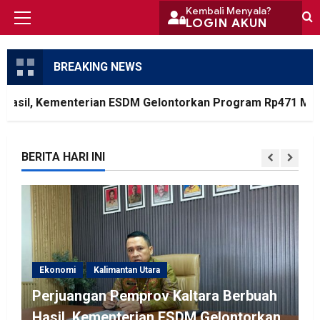
Skip
Kembali Menyala?
LOGIN AKUN
Primary
to
Menu
content
BREAKING NEWS
sil, Kementerian ESDM Gelontorkan Program Rp471 Miliar
BERITA HARI INI
Ekonomi
Kalimantan Utara
Perjuangan Pemprov Kaltara Berbuah
Hasil, Kementerian ESDM Gelontorkan