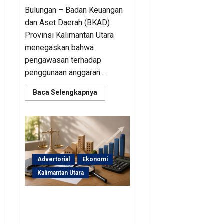
Bulungan – Badan Keuangan
dan Aset Daerah (BKAD)
Provinsi Kalimantan Utara
menegaskan bahwa
pengawasan terhadap
penggunaan anggaran...
Read
Baca Selengkapnya
more
about
Sinergi
Pengawasan
Diperkuat,
BKAD
Kaltara
Dorong
Pengelolaan
Advertorial
Ekonomi
APBD
Lebih
Kalimantan Utara
Akuntabel
BKAD Kaltara Pastikan
Pengelolaan Aset Daerah
Tertib dan Akuntabel