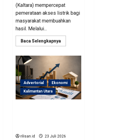
(Kaltara) mempercepat
pemerataan akses listrik bagi
masyarakat membuahkan
hasil. Melalui...
Read
Baca Selengkapnya
more
about
Perjuangan
Pemprov
Kaltara
Berbuah
Hasil,
Kementerian
ESDM
Advertorial
Ekonomi
Gelontorkan
Program
Kalimantan Utara
Rp471
Miliar
Sinergi Pengawasan
Diperkuat, BKAD Kaltara
Dorong Pengelolaan APBD
Lebih Akuntabel
rilisan.id
23 Juli 2026