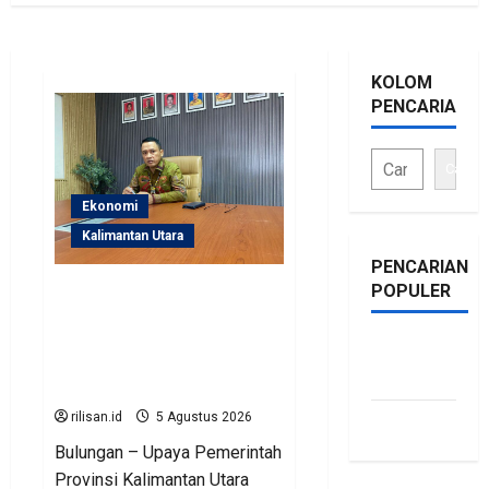
KOLOM
PENCARIAN
Cari
Ekonomi
Kalimantan Utara
PENCARIAN
POPULER
Perjuangan Pemprov
Kaltara Berbuah Hasil,
Kementerian ESDM
bonus
Gelontorkan Program
traffic
Rp471 Miliar
rilisan.id
5 Agustus 2026
siti.kamariaa
Bulungan – Upaya Pemerintah
Provinsi Kalimantan Utara