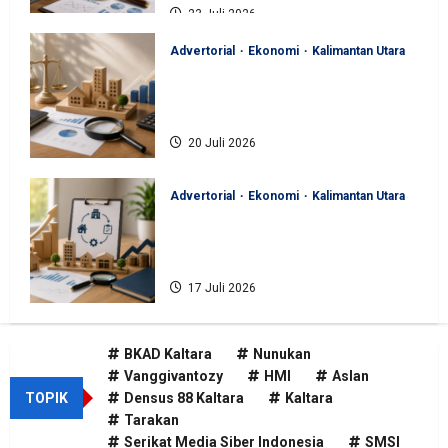
23 Juli 2026
Advertorial
Ekonomi
Kalimantan Utara
BKAD Kaltara Pastikan
Pengelolaan Aset Daerah Tertib
dan Akuntabel
20 Juli 2026
Advertorial
Ekonomi
Kalimantan Utara
BKAD Kaltara Tata Ulang
Pengelolaan Aset untuk Tambah
Pendapatan Daerah
17 Juli 2026
BKAD Kaltara
Nunukan
Vanggivantozy
HMI
Aslan
TOPIK
Densus 88 Kaltara
Kaltara
Tarakan
Serikat Media Siber Indonesia
SMSI