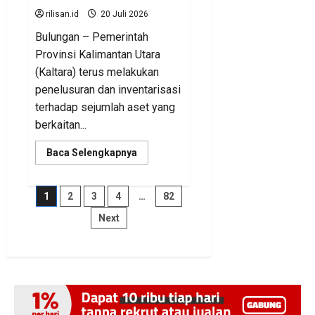
rilisan.id
20 Juli 2026
Bulungan – Pemerintah
Provinsi Kalimantan Utara
(Kaltara) terus melakukan
penelusuran dan inventarisasi
terhadap sejumlah aset yang
berkaitan...
Read
Baca Selengkapnya
more
about
BKAD
Kaltara
Paginasi
1
2
3
4
…
82
Pastikan
Pengelolaan
Next
Aset
pos
Daerah
Tertib
dan
Akuntabel