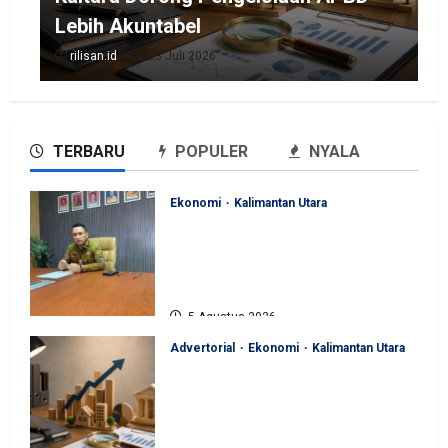
Lebih Akuntabel
rilisan.id
23 Juli 2026
TERBARU
POPULER
NYALA
Ekonomi
Kalimantan Utara
Perjuangan Pemprov Kaltara
Berbuah Hasil, Kementerian
ESDM Gelontorkan Program
Rp471 Miliar
5 Agustus 2026
Advertorial
Ekonomi
Kalimantan Utara
Sinergi Pengawasan Diperkuat,
BKAD Kaltara Dorong
Pengelolaan APBD Lebih
Akuntabel