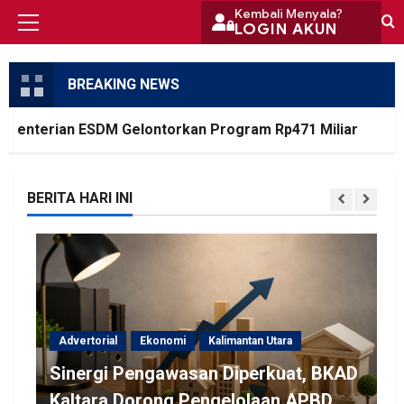
Skip
Kembali Menyala?
LOGIN AKUN
Primary
to
Menu
content
BREAKING NEWS
enterian ESDM Gelontorkan Program Rp471 Miliar
BERITA HARI INI
Advertorial
Ekonomi
Kalimantan Utara
Sinergi Pengawasan Diperkuat, BKAD
Kaltara Dorong Pengelolaan APBD