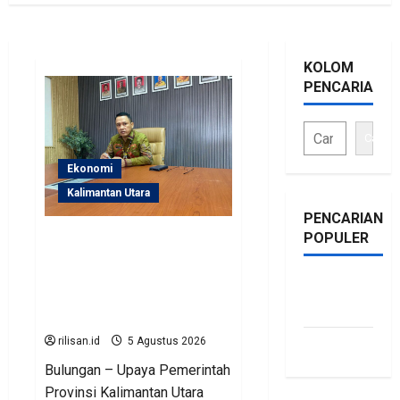
KOLOM
PENCARIAN
Cari
Ekonomi
Kalimantan Utara
PENCARIAN
POPULER
Perjuangan Pemprov
Kaltara Berbuah Hasil,
Kementerian ESDM
bonus
Gelontorkan Program
traffic
Rp471 Miliar
rilisan.id
5 Agustus 2026
siti.kamariaa
Bulungan – Upaya Pemerintah
Provinsi Kalimantan Utara