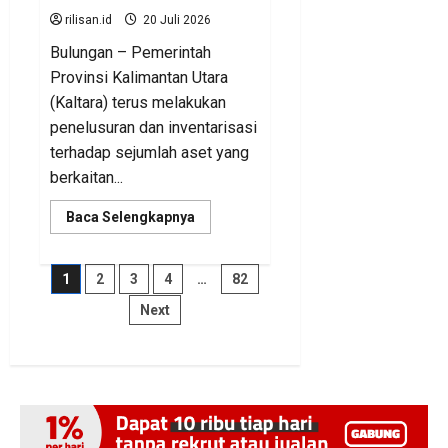
rilisan.id
20 Juli 2026
Bulungan – Pemerintah
Provinsi Kalimantan Utara
(Kaltara) terus melakukan
penelusuran dan inventarisasi
terhadap sejumlah aset yang
berkaitan...
Read
Baca Selengkapnya
more
about
BKAD
Kaltara
Paginasi
1
2
3
4
…
82
Pastikan
Pengelolaan
Next
Aset
pos
Daerah
Tertib
dan
Akuntabel