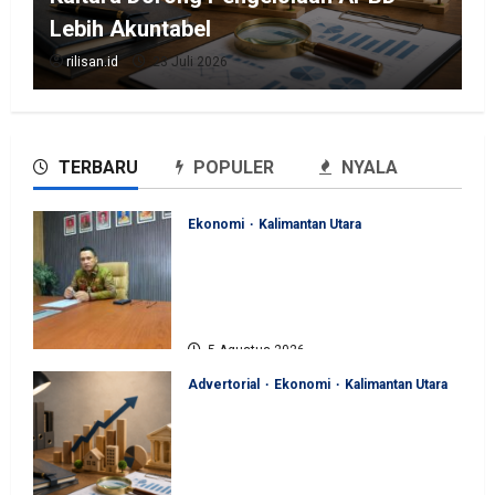
Lebih Akuntabel
rilisan.id
23 Juli 2026
TERBARU
POPULER
NYALA
Ekonomi
Kalimantan Utara
Perjuangan Pemprov Kaltara
Berbuah Hasil, Kementerian
ESDM Gelontorkan Program
Rp471 Miliar
5 Agustus 2026
Advertorial
Ekonomi
Kalimantan Utara
Sinergi Pengawasan Diperkuat,
BKAD Kaltara Dorong
Pengelolaan APBD Lebih
Akuntabel