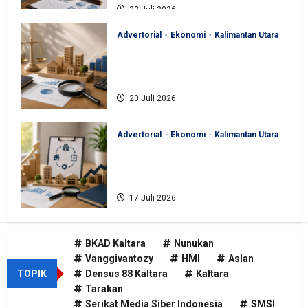
23 Juli 2026
Advertorial
Ekonomi
Kalimantan Utara
BKAD Kaltara Pastikan
Pengelolaan Aset Daerah Tertib
dan Akuntabel
20 Juli 2026
Advertorial
Ekonomi
Kalimantan Utara
BKAD Kaltara Tata Ulang
Pengelolaan Aset untuk Tambah
Pendapatan Daerah
17 Juli 2026
BKAD Kaltara
Nunukan
Vanggivantozy
HMI
Aslan
TOPIK
Densus 88 Kaltara
Kaltara
Tarakan
Serikat Media Siber Indonesia
SMSI