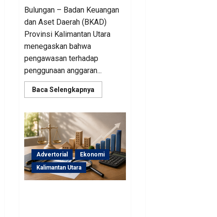
Bulungan – Badan Keuangan
dan Aset Daerah (BKAD)
Provinsi Kalimantan Utara
menegaskan bahwa
pengawasan terhadap
penggunaan anggaran...
Read
Baca Selengkapnya
more
about
Sinergi
Pengawasan
Diperkuat,
BKAD
Kaltara
Dorong
Pengelolaan
Advertorial
Ekonomi
APBD
Lebih
Kalimantan Utara
Akuntabel
BKAD Kaltara Pastikan
Pengelolaan Aset Daerah
Tertib dan Akuntabel