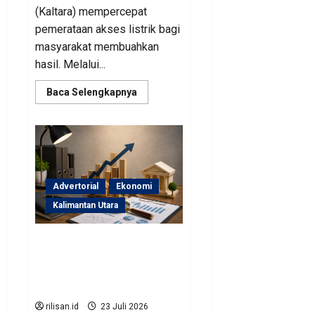
(Kaltara) mempercepat
pemerataan akses listrik bagi
masyarakat membuahkan
hasil. Melalui...
Read
Baca Selengkapnya
more
about
Perjuangan
Pemprov
Kaltara
Berbuah
Hasil,
Kementerian
ESDM
Advertorial
Ekonomi
Gelontorkan
Program
Kalimantan Utara
Rp471
Miliar
Sinergi Pengawasan
Diperkuat, BKAD Kaltara
Dorong Pengelolaan APBD
Lebih Akuntabel
rilisan.id
23 Juli 2026