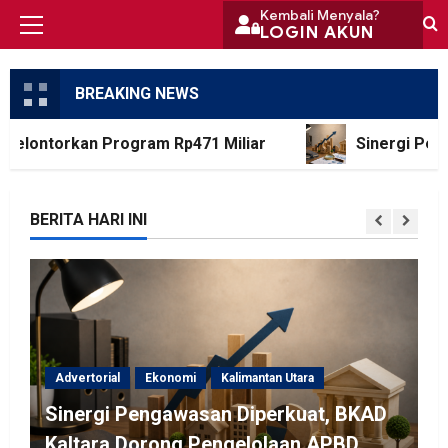
Skip
Kembali Menyala?
LOGIN AKUN
Primary
to
Menu
content
BREAKING NEWS
lontorkan Program Rp471 Miliar
Sinergi Pengaw
BERITA HARI INI
Advertorial
Ekonomi
Kalimantan Utara
Sinergi Pengawasan Diperkuat, BKAD
Kaltara Dorong Pengelolaan APBD