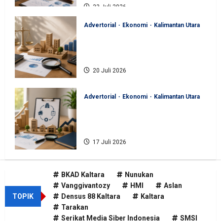
23 Juli 2026
Advertorial
Ekonomi
Kalimantan Utara
BKAD Kaltara Pastikan
Pengelolaan Aset Daerah Tertib
dan Akuntabel
20 Juli 2026
Advertorial
Ekonomi
Kalimantan Utara
BKAD Kaltara Tata Ulang
Pengelolaan Aset untuk Tambah
Pendapatan Daerah
17 Juli 2026
BKAD Kaltara
Nunukan
Vanggivantozy
HMI
Aslan
TOPIK
Densus 88 Kaltara
Kaltara
Tarakan
Serikat Media Siber Indonesia
SMSI