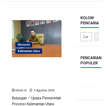
KOLOM
PENCARIAN
Cari
Ekonomi
Kalimantan Utara
PENCARIAN
POPULER
Perjuangan Pemprov
Kaltara Berbuah Hasil,
Kementerian ESDM
bonus
Gelontorkan Program
traffic
Rp471 Miliar
rilisan.id
5 Agustus 2026
siti.kamariaa
Bulungan – Upaya Pemerintah
Provinsi Kalimantan Utara