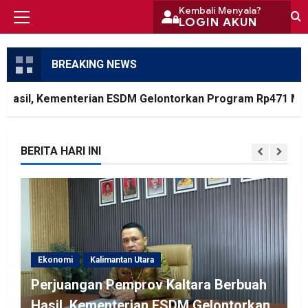
Skip
Kembali Menyala?
LOGIN AKUN
Primary
to
Menu
content
BREAKING NEWS
sil, Kementerian ESDM Gelontorkan Program Rp471 Miliar
BERITA HARI INI
Ekonomi
Kalimantan Utara
Perjuangan Pemprov Kaltara Berbuah
Hasil, Kementerian ESDM Gelontorkan