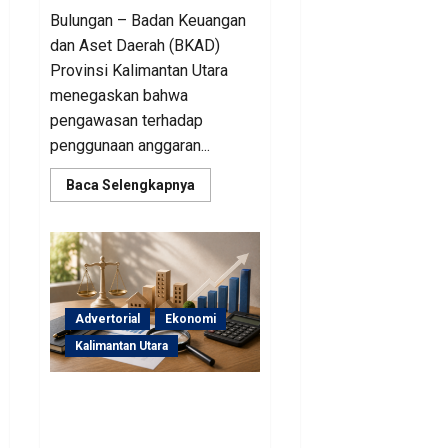
Bulungan – Badan Keuangan
dan Aset Daerah (BKAD)
Provinsi Kalimantan Utara
menegaskan bahwa
pengawasan terhadap
penggunaan anggaran...
Read
Baca Selengkapnya
more
about
Sinergi
Pengawasan
Diperkuat,
BKAD
Kaltara
Dorong
Pengelolaan
Advertorial
Ekonomi
APBD
Lebih
Kalimantan Utara
Akuntabel
BKAD Kaltara Pastikan
Pengelolaan Aset Daerah
Tertib dan Akuntabel