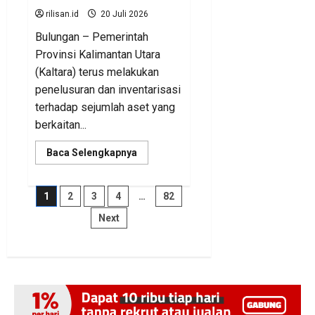
rilisan.id
20 Juli 2026
Bulungan – Pemerintah
Provinsi Kalimantan Utara
(Kaltara) terus melakukan
penelusuran dan inventarisasi
terhadap sejumlah aset yang
berkaitan...
Read
Baca Selengkapnya
more
about
BKAD
Kaltara
Paginasi
1
2
3
4
…
82
Pastikan
Pengelolaan
Next
Aset
pos
Daerah
Tertib
dan
Akuntabel