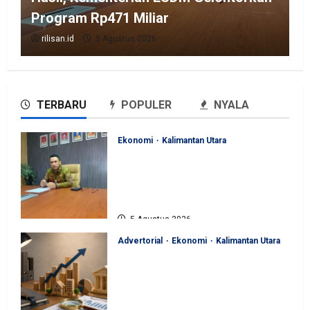
Program Rp471 Miliar
rilisan.id
5 Agustus 2026
TERBARU
POPULER
NYALA
Ekonomi
Kalimantan Utara
Perjuangan Pemprov Kaltara
Berbuah Hasil, Kementerian
ESDM Gelontorkan Program
Rp471 Miliar
5 Agustus 2026
Advertorial
Ekonomi
Kalimantan Utara
Sinergi Pengawasan Diperkuat,
BKAD Kaltara Dorong
Pengelolaan APBD Lebih
Akuntabel