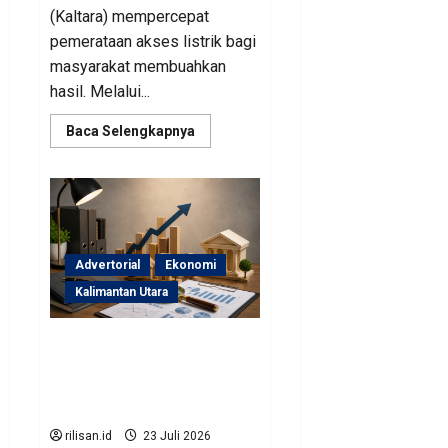
(Kaltara) mempercepat
pemerataan akses listrik bagi
masyarakat membuahkan
hasil. Melalui...
Read
Baca Selengkapnya
more
about
Perjuangan
Pemprov
Kaltara
Berbuah
Hasil,
Kementerian
ESDM
Advertorial
Ekonomi
Gelontorkan
Program
Kalimantan Utara
Rp471
Miliar
Sinergi Pengawasan
Diperkuat, BKAD Kaltara
Dorong Pengelolaan APBD
Lebih Akuntabel
rilisan.id
23 Juli 2026