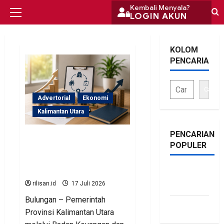
Skip
Kembali Menyala?
LOGIN AKUN
Primary
to
Menu
content
KOLOM
PENCARIAN
Cari
Advertorial
Ekonomi
Kalimantan Utara
PENCARIAN
BKAD Kaltara Tata Ulang
POPULER
Pengelolaan Aset untuk
Tambah Pendapatan
Daerah
bonus
traffic
rilisan.id
17 Juli 2026
Bulungan – Pemerintah
siti.kamariaa
Provinsi Kalimantan Utara