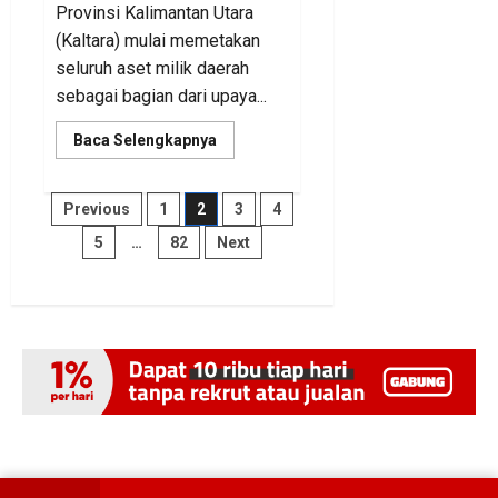
Provinsi Kalimantan Utara
(Kaltara) mulai memetakan
seluruh aset milik daerah
sebagai bagian dari upaya...
Read
Baca Selengkapnya
more
about
BKAD
Kaltara
Paginasi
Previous
1
2
3
4
Identifikasi
Aset
5
…
82
Next
Tak
pos
Produktif,
Efisiensi
Anggaran
Jadi
Fokus