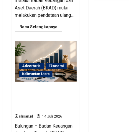
melalui Badan Keuangan dan
Aset Daerah (BKAD) mulai
melakukan pendataan ulang...
Read
Baca Selengkapnya
more
about
BKAD
Kaltara
Tata
Ulang
Pengelolaan
Aset
untuk
Advertorial
Ekonomi
Tambah
Pendapatan
Kalimantan Utara
Daerah
BKAD Kaltara Siapkan
Strategi Optimalisasi Aset
untuk Tingkatkan
Pendapatan Daerah
rilisan.id
14 Juli 2026
Bulungan – Badan Keuangan