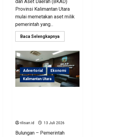
dan Aset Daerah (BKAD)
Provinsi Kalimantan Utara
mulai memetakan aset milik
pemerintah yang...
Read
Baca Selengkapnya
more
about
BKAD
Kaltara
Siapkan
Strategi
Optimalisasi
Aset
Advertorial
Ekonomi
untuk
Tingkatkan
Kalimantan Utara
Pendapatan
Daerah
BKAD Kaltara Identifikasi
Aset Tak Produktif,
Efisiensi Anggaran Jadi
Fokus
rilisan.id
13 Juli 2026
Bulungan – Pemerintah