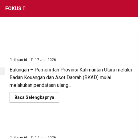
FOKUS
BKAD Kaltara Tata Ulang Pengelolaan Aset untuk
Tambah Pendapatan Daerah
rilisan.id
17 Juli 2026
Bulungan – Pemerintah Provinsi Kalimantan Utara melalui
Badan Keuangan dan Aset Daerah (BKAD) mulai
melakukan pendataan ulang...
Read
Baca Selengkapnya
more
about
BKAD
Kaltara
Tata
BKAD Kaltara Siapkan Strategi Optimalisasi Aset
Ulang
Pengelolaan
untuk Tingkatkan Pendapatan Daerah
Aset
untuk
rilisan.id
14 Juli 2026