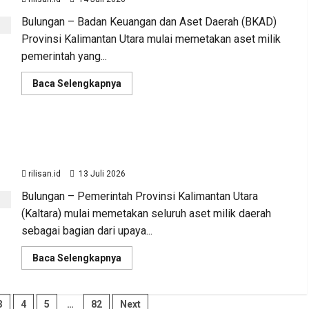
Tambah
Pendapatan
Bulungan – Badan Keuangan dan Aset Daerah (BKAD)
Daerah
Provinsi Kalimantan Utara mulai memetakan aset milik
pemerintah yang...
Read
Baca Selengkapnya
more
about
BKAD
Kaltara
Siapkan
BKAD Kaltara Identifikasi Aset Tak Produktif,
Strategi
Optimalisasi
Efisiensi Anggaran Jadi Fokus
Aset
untuk
rilisan.id
13 Juli 2026
Tingkatkan
Pendapatan
Bulungan – Pemerintah Provinsi Kalimantan Utara
Daerah
(Kaltara) mulai memetakan seluruh aset milik daerah
sebagai bagian dari upaya...
Read
Baca Selengkapnya
more
about
BKAD
Kaltara
3
4
5
…
82
Next
Identifikasi