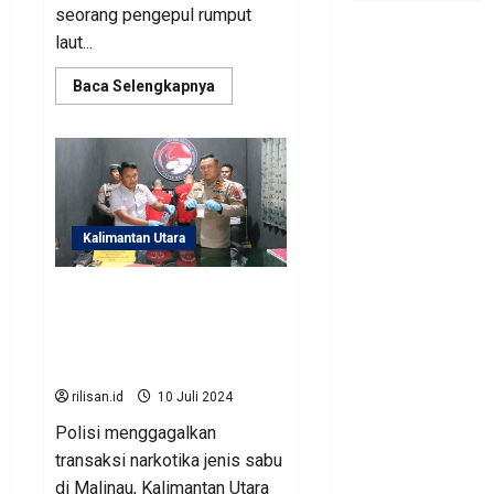
seorang pengepul rumput
laut...
Read
Baca Selengkapnya
more
about
Polisi
Ungkap
Pria
Tuna
Wicara
yang
Aniaya
Tetangga
Kalimantan Utara
Hingga
Tewas
di
Polisi Amankan Dua
Nunukan
Pemuda Menggagalkan
Transaksi Sabu 49 Gram di
Malinau
rilisan.id
10 Juli 2024
Polisi menggagalkan
transaksi narkotika jenis sabu
di Malinau, Kalimantan Utara