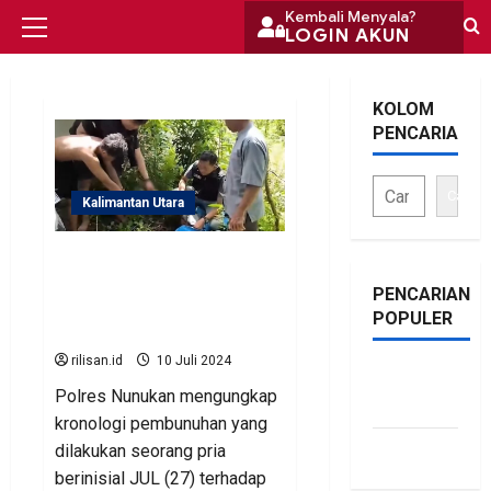
Skip
Kembali Menyala?
LOGIN AKUN
Primary
to
Menu
content
KOLOM
PENCARIAN
Cari
Kalimantan Utara
Polisi Ungkap Pria Tuna
Wicara yang Aniaya
PENCARIAN
Tetangga Hingga Tewas di
POPULER
Nunukan
rilisan.id
10 Juli 2024
bonus
Polres Nunukan mengungkap
traffic
kronologi pembunuhan yang
dilakukan seorang pria
siti.kamariaa
berinisial JUL (27) terhadap