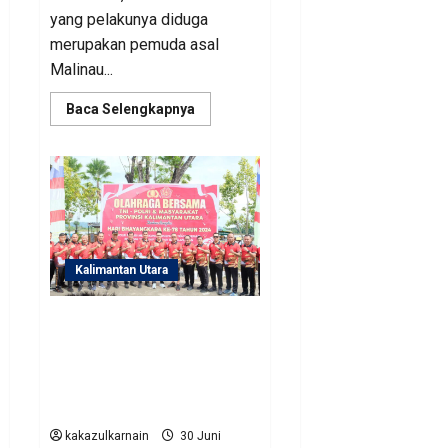
yang pelakunya diduga
merupakan pemuda asal
Malinau...
Read
Baca Selengkapnya
more
about
Polisi
Amankan
Dua
Pemuda
Menggagalkan
Transaksi
Sabu
49
Gram
Kalimantan Utara
di
Malinau
Sambut HUT Ke-78
Bhayangkara, Polda Kaltara
Gelar Olahraga Bersama
TNI – Polri dan Masyarakat
Kaltara
kakazulkarnain
30 Juni