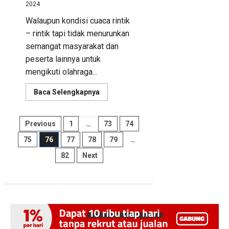
2024
Walaupun kondisi cuaca rintik
– rintik tapi tidak menurunkan
semangat masyarakat dan
peserta lainnya untuk
mengikuti olahraga...
Read
Baca Selengkapnya
more
about
Sambut
HUT
Paginasi
Previous
1
…
73
74
Ke-
78
75
76
77
78
79
…
Bhayangkara,
pos
Polda
82
Next
Kaltara
Gelar
Olahraga
Bersama
TNI
–
Polri
dan
Masyarakat
Kaltara