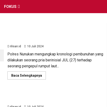
FOKUS
Polisi Ungkap Pria Tuna Wicara yang Aniaya
Tetangga Hingga Tewas di Nunukan
rilisan.id
10 Juli 2024
Polres Nunukan mengungkap kronologi pembunuhan yang
dilakukan seorang pria berinisial JUL (27) terhadap
seorang pengepul rumput laut...
Read
Baca Selengkapnya
more
about
Polisi
Ungkap
Pria
Polisi Amankan Dua Pemuda Menggagalkan
Tuna
Wicara
Transaksi Sabu 49 Gram di Malinau
yang
Aniaya
rilisan.id
10 Juli 2024