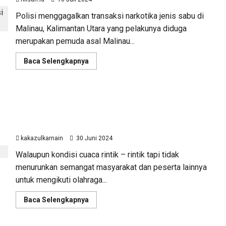
Tetangga
Hingga
Polisi menggagalkan transaksi narkotika jenis sabu di
Tewas
di
Malinau, Kalimantan Utara yang pelakunya diduga
Nunukan
merupakan pemuda asal Malinau...
Read
Baca Selengkapnya
more
about
Polisi
Amankan
Dua
Sambut HUT Ke-78 Bhayangkara, Polda Kaltara Gelar
Pemuda
Menggagalkan
Olahraga Bersama TNI – Polri dan Masyarakat
Transaksi
Kaltara
Sabu
49
Gram
kakazulkarnain
30 Juni 2024
di
Malinau
Walaupun kondisi cuaca rintik – rintik tapi tidak
menurunkan semangat masyarakat dan peserta lainnya
untuk mengikuti olahraga...
Read
Baca Selengkapnya
more
about
Sambut