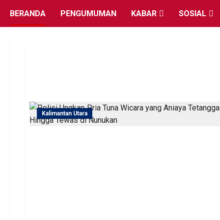
Skip
BERANDA
PENGUMUMAN
KABAR
SOSIAL
to
content
Kalimantan Utara