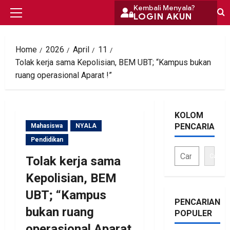
Skip
Kembali Menyala?
LOGIN AKUN
Primary
to
Menu
content
Home
2026
April
11
Tolak kerja sama Kepolisian, BEM UBT; “Kampus bukan
ruang operasional Aparat !”
KOLOM
PENCARIAN
Mahasiswa
NYALA
Pendidikan
Cari
Tolak kerja sama
Kepolisian, BEM
UBT; “Kampus
PENCARIAN
bukan ruang
POPULER
operasional Aparat