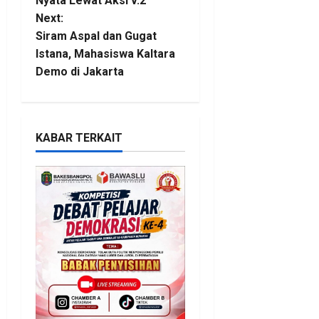
Nyata Lewat Aksi v.2
Next:
s
Siram Aspal dan Gugat
t
Istana, Mahasiswa Kaltara
Demo di Jakarta
n
a
KABAR TERKAIT
v
i
g
a
t
i