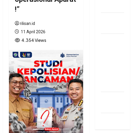
BKAD
!”
BKAD
rilisan.id
Kaltara
11 April 2026
4.354 Views
BKAD
Kaltara
Pastikan
Belanja
Wajib
Tetap
Terpenuh
bonus
traffic
siti.kamariaa