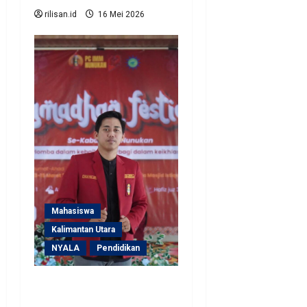
diperkosa. Ini
rilisan.id
16 Mei 2026
Pelakunya !
Mahasiswa
Kalimantan Utara
NYALA
Pendidikan
IMM Cabang Nunukan: