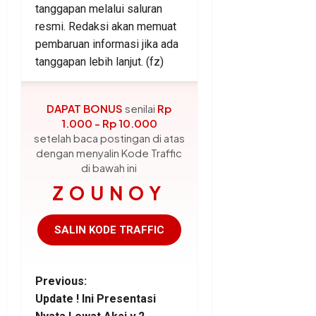
tanggapan melalui saluran
resmi. Redaksi akan memuat
pembaruan informasi jika ada
tanggapan lebih lanjut. (fz)
DAPAT BONUS
senilai
Rp
1.000 - Rp 10.000
setelah baca postingan di atas
dengan menyalin Kode Traffic
di bawah ini
ZOUNOY
SALIN KODE TRAFFIC
P
Previous:
Update ! Ini Presentasi
o