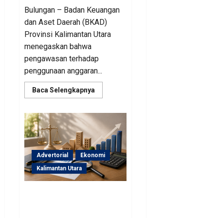
Bulungan – Badan Keuangan
dan Aset Daerah (BKAD)
Provinsi Kalimantan Utara
menegaskan bahwa
pengawasan terhadap
penggunaan anggaran...
Read
Baca Selengkapnya
more
about
Sinergi
Pengawasan
Diperkuat,
BKAD
Kaltara
Dorong
Pengelolaan
Advertorial
Ekonomi
APBD
Lebih
Kalimantan Utara
Akuntabel
BKAD Kaltara Pastikan
Pengelolaan Aset Daerah
Tertib dan Akuntabel