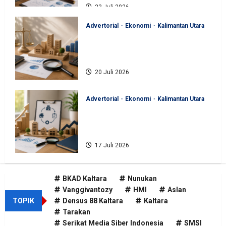
23 Juli 2026
Advertorial
Ekonomi
Kalimantan Utara
BKAD Kaltara Pastikan
Pengelolaan Aset Daerah Tertib
dan Akuntabel
20 Juli 2026
Advertorial
Ekonomi
Kalimantan Utara
BKAD Kaltara Tata Ulang
Pengelolaan Aset untuk Tambah
Pendapatan Daerah
17 Juli 2026
BKAD Kaltara
Nunukan
Vanggivantozy
HMI
Aslan
TOPIK
Densus 88 Kaltara
Kaltara
Tarakan
Serikat Media Siber Indonesia
SMSI