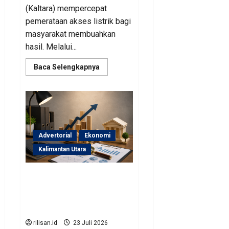
(Kaltara) mempercepat
pemerataan akses listrik bagi
masyarakat membuahkan
hasil. Melalui...
Read
Baca Selengkapnya
more
about
Perjuangan
Pemprov
Kaltara
Berbuah
Hasil,
Kementerian
ESDM
Advertorial
Ekonomi
Gelontorkan
Program
Kalimantan Utara
Rp471
Miliar
Sinergi Pengawasan
Diperkuat, BKAD Kaltara
Dorong Pengelolaan APBD
Lebih Akuntabel
rilisan.id
23 Juli 2026