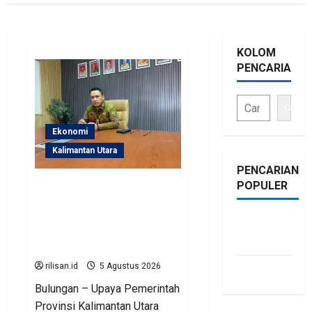
KOLOM
PENCARIAN
Cari
Ekonomi
Kalimantan Utara
PENCARIAN
POPULER
Perjuangan Pemprov
Kaltara Berbuah Hasil,
Kementerian ESDM
bonus
Gelontorkan Program
traffic
Rp471 Miliar
rilisan.id
5 Agustus 2026
siti.kamariaa
Bulungan – Upaya Pemerintah
Provinsi Kalimantan Utara