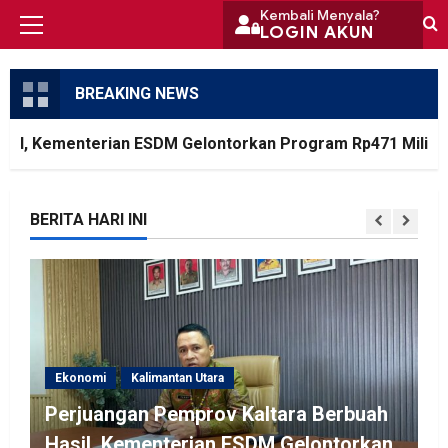
Skip
Kembali Menyala?
LOGIN AKUN
Primary
to
Menu
content
BREAKING NEWS
l, Kementerian ESDM Gelontorkan Program Rp471 Miliar
BERITA HARI INI
Ekonomi
Kalimantan Utara
Perjuangan Pemprov Kaltara Berbuah
Hasil, Kementerian ESDM Gelontorkan