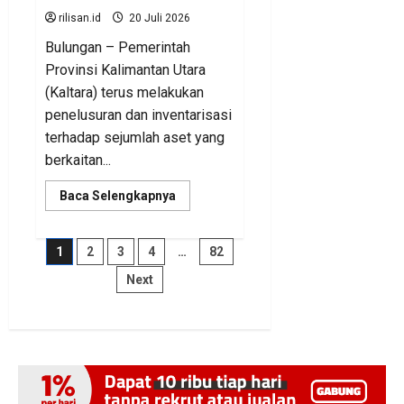
rilisan.id
20 Juli 2026
Bulungan – Pemerintah
Provinsi Kalimantan Utara
(Kaltara) terus melakukan
penelusuran dan inventarisasi
terhadap sejumlah aset yang
berkaitan...
Read
Baca Selengkapnya
more
about
BKAD
Kaltara
Paginasi
1
2
3
4
…
82
Pastikan
Pengelolaan
Next
Aset
pos
Daerah
Tertib
dan
Akuntabel