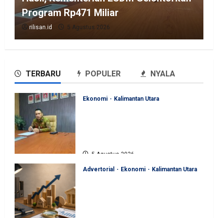
Program Rp471 Miliar
rilisan.id
5 Agustus 2026
TERBARU
POPULER
NYALA
Ekonomi
Kalimantan Utara
Perjuangan Pemprov Kaltara
Berbuah Hasil, Kementerian
ESDM Gelontorkan Program
Rp471 Miliar
5 Agustus 2026
Advertorial
Ekonomi
Kalimantan Utara
Sinergi Pengawasan Diperkuat,
BKAD Kaltara Dorong
Pengelolaan APBD Lebih
Akuntabel