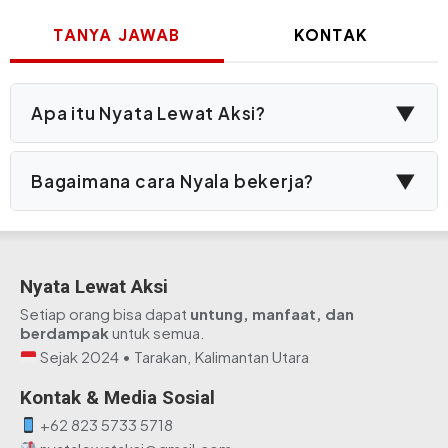
Preside
Perum
Prabow
Bulog
TANYA JAWAB
KONTAK
Subiant
mengge
yang
pasar
menyeb
murah
kinerjan
di
memuas
Sidoarj
▼
Apa itu Nyata Lewat Aksi?
untuk
menjag
stabilit
harga
▼
Bagaimana cara Nyala bekerja?
pangan
mengen
inflasi,
dan
memban
daya
Nyata Lewat Aksi
beli
Setiap orang bisa dapat
untung, manfaat, dan
warga.
berdampak
untuk semua.
Sejak 2024 • Tarakan, Kalimantan Utara
Kontak & Media Sosial
+62 823 5733 5718