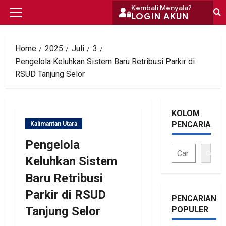
Skip
Kembali Menyala?
LOGIN AKUN
Primary
to
Menu
content
Home
2025
Juli
3
Pengelola Keluhkan Sistem Baru Retribusi Parkir di
RSUD Tanjung Selor
KOLOM
PENCARIAN
Kalimantan Utara
Pengelola
Cari
Keluhkan Sistem
Baru Retribusi
Parkir di RSUD
PENCARIAN
Tanjung Selor
POPULER