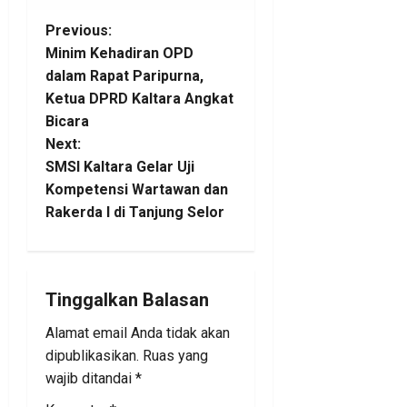
P
Previous:
Minim Kehadiran OPD
o
dalam Rapat Paripurna,
Ketua DPRD Kaltara Angkat
s
Bicara
t
Next:
SMSI Kaltara Gelar Uji
n
Kompetensi Wartawan dan
Rakerda I di Tanjung Selor
a
v
i
Tinggalkan Balasan
Alamat email Anda tidak akan
g
dipublikasikan.
Ruas yang
a
wajib ditandai
*