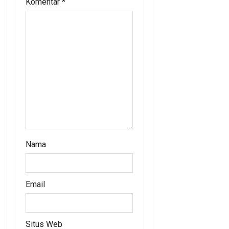
Komentar
*
t
i
o
n
Nama
Email
Situs Web