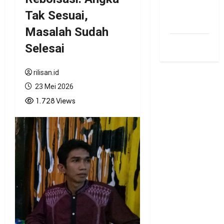
bonus
Tak Sesuai,
traffic
Masalah Sudah
siti.kamariaa
Selesai
rilisan.id
23 Mei 2026
1.728 Views