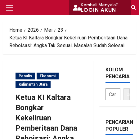
Skip
Kembali Menyala?
LOGIN AKUN
Primary
to
Menu
content
Home
2026
Mei
23
Ketua KI Kaltara Bongkar Kekeliruan Pemberitaan Dana
Reboisasi: Angka Tak Sesuai, Masalah Sudah Selesai
KOLOM
PENCARIAN
Penulis
Ekonomi
Kalimantan Utara
Cari
Ketua KI Kaltara
Bongkar
Kekeliruan
PENCARIAN
Pemberitaan Dana
POPULER
Reboisasi: Angka