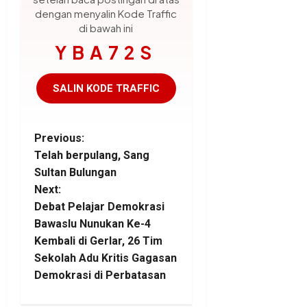
dengan menyalin Kode Traffic
di bawah ini
YBA72S
SALIN KODE TRAFFIC
P
Previous:
Telah berpulang, Sang
o
Sultan Bulungan
Next:
s
Debat Pelajar Demokrasi
t
Bawaslu Nunukan Ke-4
Kembali di Gerlar, 26 Tim
n
Sekolah Adu Kritis Gagasan
Demokrasi di Perbatasan
a