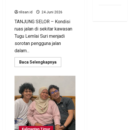
Gercep Patut Diapresiasi
siti.kamariaa
rilisan.id
24 Juni 2026
TANJUNG SELOR – Kondisi
ruas jalan di sekitar kawasan
Tugu Lemlai Suri menjadi
sorotan pengguna jalan
dalam...
Read
Baca Selengkapnya
more
about
Material
Timbunan
Berceceran,
Polantas
Gercep
Patut
Diapresiasi
Kalimantan Timur