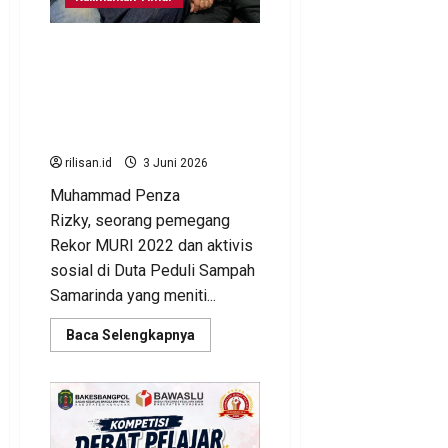
Terharu ! Penantian 27
tahun dan pencarian 10
tahun, akhirnya Netizen
pertemukan Penza dan
Ibunya
rilisan.id
3 Juni 2026
Muhammad Penza
Rizky, seorang pemegang
Rekor MURI 2022 dan aktivis
sosial di Duta Peduli Sampah
Samarinda yang meniti...
Read
Baca Selengkapnya
more
about
Terharu
!
Penantian
27
tahun
dan