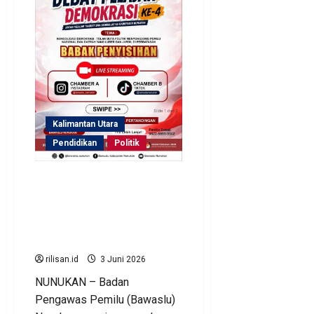
pencarian
10
tahun,
akhirnya
Netizen
pertemukan
Penza
dan
Ibunya
Kalimantan Utara
Pendidikan
Politik
Debat Pelajar Demokrasi
Bawaslu Nunukan Ke-4
Kembali di Gerlar, 26 Tim
Sekolah Adu Kritis Gagasan
Demokrasi di Perbatasan
rilisan.id
3 Juni 2026
NUNUKAN – Badan
Pengawas Pemilu (Bawaslu)