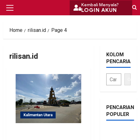
Skip
Kembali Menyala?
LOGIN AKUN
Primary
to
Menu
content
Home
rilisan.id
Page 4
KOLOM
rilisan.id
PENCARIAN
Cari
PENCARIAN
POPULER
Kalimantan Utara
bonus
Material Timbunan
Berceceran, Polantas
traffic