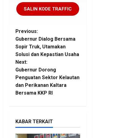
SALIN KODE TRAFFIC
P
Previous:
Gubernur Dialog Bersama
o
Sopir Truk, Utamakan
Solusi dan Kepastian Usaha
s
Next:
t
Gubernur Dorong
Penguatan Sektor Kelautan
n
dan Perikanan Kaltara
Bersama KKP RI
a
v
i
KABAR TERKAIT
g