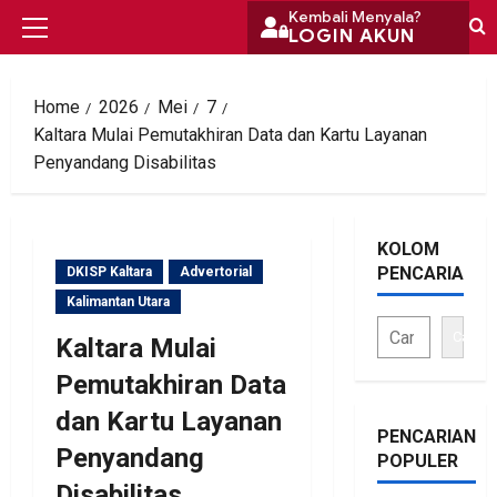
Skip
Kembali Menyala?
LOGIN AKUN
Primary
to
Menu
content
Home
2026
Mei
7
Kaltara Mulai Pemutakhiran Data dan Kartu Layanan
Penyandang Disabilitas
KOLOM
PENCARIAN
DKISP Kaltara
Advertorial
Kalimantan Utara
Cari
Kaltara Mulai
Pemutakhiran Data
dan Kartu Layanan
PENCARIAN
Penyandang
POPULER
Disabilitas