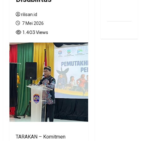
bonus
traffic
rilisan.id
7 Mei 2026
siti.kamariaa
1.403 Views
TARAKAN – Komitmen