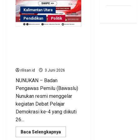
Kalimantan Utara
siti.kamariaa
Pendidikan
Politik
Debat Pelajar Demokrasi
Bawaslu Nunukan Ke-4
Kembali di Gerlar, 26 Tim
Sekolah Adu Kritis Gagasan
Demokrasi di Perbatasan
rilisan.id
3 Juni 2026
NUNUKAN – Badan
Pengawas Pemilu (Bawaslu)
Nunukan resmi menggelar
kegiatan Debat Pelajar
Demokrasi ke-4 yang diikuti
26...
Read
Baca Selengkapnya
more