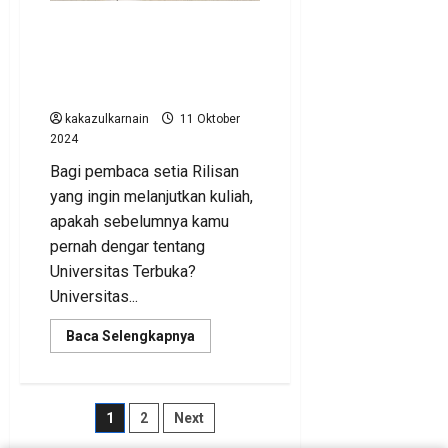
73
Paling Unik! Inilah 10 Alasan
Kenapa Kamu Harus Milih
Ngampus di Universitas
Terbuka
kakazulkarnain
11 Oktober
2024
Bagi pembaca setia Rilisan
yang ingin melanjutkan kuliah,
apakah sebelumnya kamu
pernah dengar tentang
Universitas Terbuka?
Universitas...
Read
Baca Selengkapnya
more
about
Paling
Unik!
Inilah
Paginasi
1
2
Next
10
Alasan
Kenapa